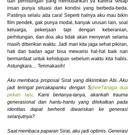
dan perhitungan yang memudahkan ya karena setiap
insan punya situasi dan kondisi yang berbeda-beda.
Pastinya selalu ada cara! Seperti halnya aku mau bikin
film pendek, gak punya modal, banyak urusan lain, soal
keluarga, pekerjaan tapi dengan keberanian,
perhitungan, dan doa aku tidak akan menyerah selama
masih diberikan waktu. Jadi mari kita jaga sehat pikiran,
hati dan badan agar bisa mewarisi hal-hal baik nan
bermanfaat untuk kehidupan sebelum waktu kita habis.
Astungkara… Terimakasih!
Aku membaca proposal
Sirat
yang dikirimkan Abi. Aku
jadi teringat percakapanku dengan S
ylvieTanaga dua
pekan lalu
. Kami bertanya-tanya, akankah trauma
generasional dan hantu-hantu yang dilekatkan pada
identitas dapat berhenti diwariskan ke generasi
selanjutnya?
Saat membaca paparan
Sirat,
aku jadi optimis. Generasi