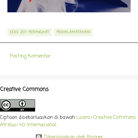
EDISI. 207: PERANGKAT
PENYALAMATAHARI
Posting Komentar
K
o
m
e
Creative Commons
n
t
a
Ciptaan disebarluaskan di bawah
Lisensi Creative Commons
r
Atribusi 4.0 Internasional
.
Diberdayakan oleh Blogger