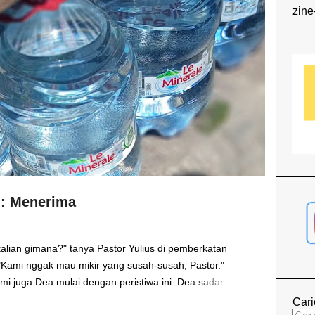
zine
n: Menerima
alian gimana?" tanya Pastor Yulius di pemberkatan
 "Kami nggak mau mikir yang susah-susah, Pastor."
ami juga Dea mulai dengan peristiwa ini. Dea sadar
 Tapi ternyata, jawaban yang kedengaran asal-asalan itu
Cari