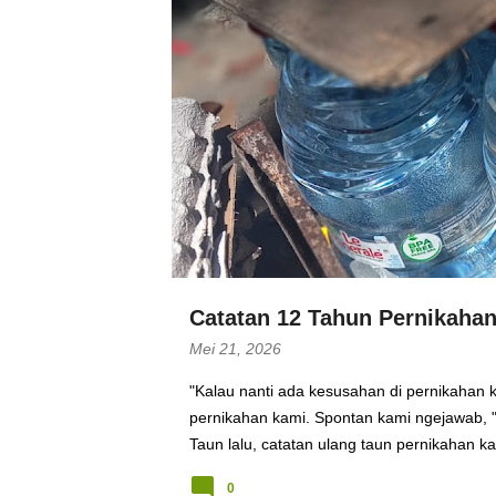
P
SALAMATAHARIKANPAUS
o
s
t
i
n
g
a
Catatan 12 Tahun Pernikaha
n
Mei 21, 2026
"Kalau nanti ada kesusahan di pernikahan k
pernikahan kami. Spontan kami ngejawab,
Taun lalu, catatan ulang taun pernikahan k
jawaban kami pasti kedengeran naif banget.
0