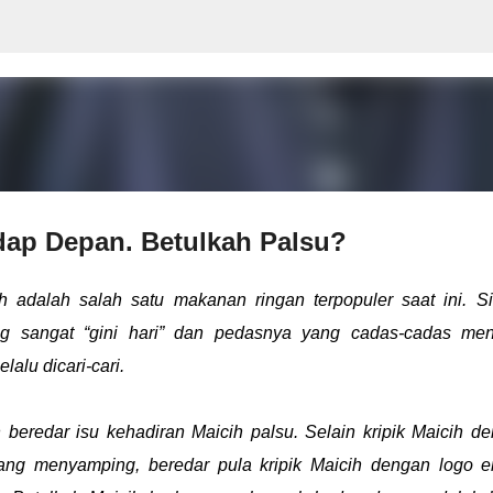
Langsung ke konten utama
ap Depan. Betulkah Palsu?
h adalah salah satu makanan ringan terpopuler saat ini. S
g sangat “gini hari” dan pedasnya yang cadas-cadas men
elalu dicari-cari.
eredar isu kehadiran Maicih palsu. Selain kripik Maicih d
ng menyamping, beredar pula kripik Maicih dengan logo 