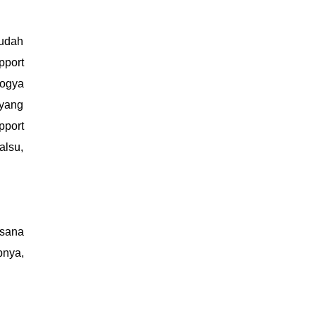
 udah
pport
Yogya
 yang
pport
alsu,
 sana
pnya,