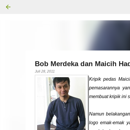
Bob Merdeka dan Maicih Had
Juli 28, 2011
Kripik pedas Maici
pemasarannya yan
membuat kripik ini s
Namun belakangan b
logo emak-emak ya