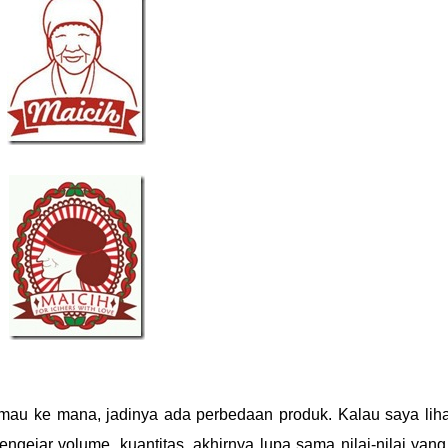
 mau ke mana, jadinya ada perbedaan produk. Kalau saya lihat
gejar volume, kuantitas, akhirnya lupa sama nilai-nilai yang 