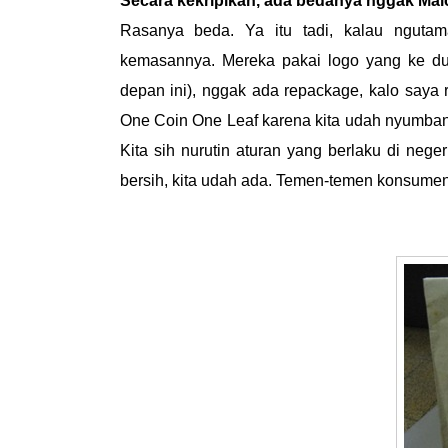
Secara kekripikan, ada bedanya nggak Maic
Rasanya beda. Ya itu tadi, kalau ngutam
kemasannya. Mereka pakai logo yang ke dua
depan ini), nggak ada repackage, kalo saya 
One Coin One Leaf karena kita udah nyumban
Kita sih nurutin aturan yang berlaku di neger
bersih, kita udah ada. Temen-temen konsumen p