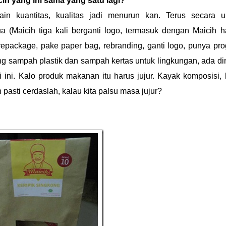
ih yang ini sama yang satu lagi?
ain kuantitas, kualitas jadi menurun kan. Terus secara
 (Maicih tiga kali berganti logo, termasuk dengan Maicih 
repackage, pake paper bag, rebranding, ganti logo, punya pr
g sampah plastik dan sampah kertas untuk lingkungan, ada di
i ini. Kalo produk makanan itu harus jujur. Kayak komposisi, 
asti cerdaslah, kalau kita palsu masa jujur?