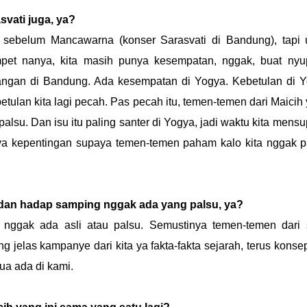
vati juga, ya?
ti sebelum Mancawarna (konser Sarasvati di Bandung), tapi
mpet nanya, kita masih punya kesempatan, nggak, buat nyu
 jangan di Bandung. Ada kesempatan di Yogya. Kebetulan di 
betulan kita lagi pecah. Pas pecah itu, temen-temen dari Maicih
palsu. Dan isu itu paling santer di Yogya, jadi waktu kita mensu
nya kepentingan supaya temen-temen paham kalo kita nggak p
dan hadap samping nggak ada yang palsu, ya?
, nggak ada asli atau palsu. Semustinya temen-temen dari
g jelas kampanye dari kita ya fakta-fakta sejarah, terus konse
ua ada di kami.