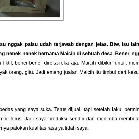
lsu nggak palsu udah terjawab dengan jelas. Btw, isu lai
rang nenek-nenek bernama Maicih di sebuah desa. Bener, n
 fiktif, bener-bener direka-reka aja. Maicih dibikin untuk me
ak orang, gitu. Jadi emang jualan Maicih itu timbul dari kes
pedas yang saya suka. Terus dijual, tapi setelah laku, permi
bil terus. Jadi saya produksi sendiri dan mencoba membuat
rnya patokan kualitas rasa ya lidah saya.