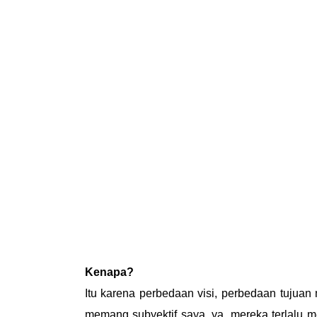
Kenapa?
Itu karena perbedaan visi, perbedaan tujuan
memang subyektif saya, ya, mereka terlalu men