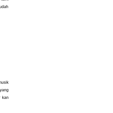
 udah
musik
 yang
r kan