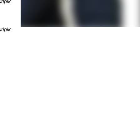
ripik
ripik