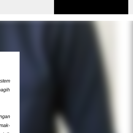
istem
agih
engan
emak-