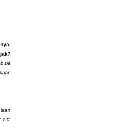
nnya,
ggak?
mbuat
ukaan
ntaan
 cita