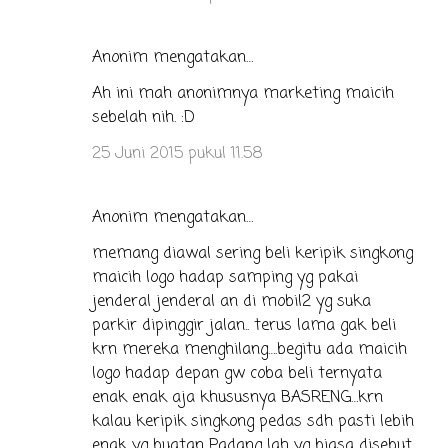
Anonim mengatakan…
Ah ini mah anonimnya marketing maicih
sebelah nih. :D
25 Juni 2015 pukul 11.58
Anonim mengatakan…
memang diawal sering beli keripik singkong
maicih logo hadap samping yg pakai
jenderal jenderal an di mobil2 yg suka
parkir dipinggir jalan.. terus lama gak beli
krn mereka menghilang….begitu ada maicih
logo hadap depan gw coba beli ternyata
enak enak aja khususnya BASRENG…krn
kalau keripik singkong pedas sdh pasti lebih
enak yg buatan Padang lah yg biasa disebut