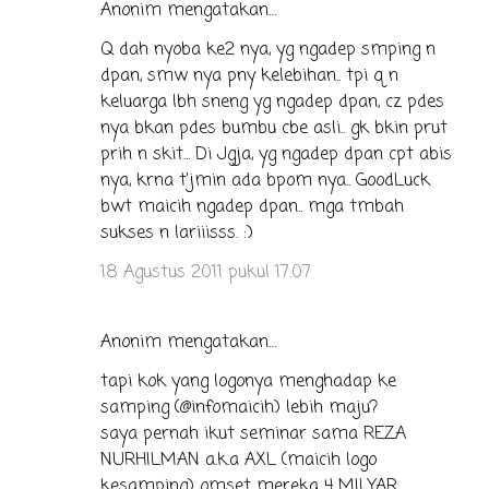
Anonim mengatakan…
Q dah nyoba ke2 nya, yg ngadep smping n
dpan, smw nya pny kelebihan.. tpi q n
keluarga lbh sneng yg ngadep dpan, cz pdes
nya bkan pdes bumbu cbe asli.. gk bkin prut
prih n skit... Di Jgja, yg ngadep dpan cpt abis
nya, krna t'jmin ada bpom nya.. GoodLuck
bwt maicih ngadep dpan.. mga tmbah
sukses n lariiisss. :)
18 Agustus 2011 pukul 17.07
Anonim mengatakan…
tapi kok yang logonya menghadap ke
samping (@infomaicih) lebih maju?
saya pernah ikut seminar sama REZA
NURHILMAN a.k.a AXL (maicih logo
kesamping) omset mereka 4 MILYAR