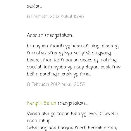
sekian..
6 Februari 2012 pukul 15.46
Anonim mengatakan…
bru nyoba maicih yg hdap smping.. biasa aj
mnrutku, sma aj kya keripik2 singkong
biasa, cman ketmbahan pedes aj.. nothing
special.. lum nyoba yg hdap depan, bsok mw
beli n bandingin enak yg mna..
8 Februari 2012 pukul 20.52
Keripik Setan
mengatakan…
Waah aku ga tahan kalo yg level 10, level 5
udah cukup.
Sekarang ada banyak merk keripik setan,