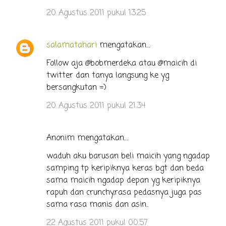
20 Agustus 2011 pukul 13.25
salamatahari
mengatakan…
Follow aja @bobmerdeka atau @maicih di
twitter dan tanya langsung ke yg
bersangkutan =)
20 Agustus 2011 pukul 21.34
Anonim mengatakan…
waduh aku barusan beli maicih yang ngadap
samping tp keripiknya keras bgt dan beda
sama maicih ngadap depan yg keripiknya
rapuh dan crunchy,rasa pedasnya juga pas
sama rasa manis dan asin..
22 Agustus 2011 pukul 00.57