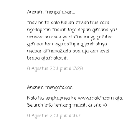
Anonim mengatakan…
mav br th kalo kalian misah.trus cara
ngedapetin maicih logo depan gimana ya?
penasaran soalnya slama ini yg gembar
gembor kan logo samping jendralnya
nyebar dimana2.ada apa aja dan level
brapa aja.makasih.
9 Agustus 2011 pukul 13.29
Anonim mengatakan…
Kalo itu, lengkapnya ke www.maicih.com aja.
Seluruh info tentang maicih di situ =)
9 Agustus 2011 pukul 16.31