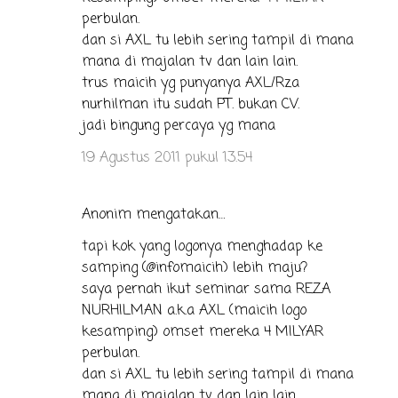
perbulan.
dan si AXL tu lebih sering tampil di mana
mana di majalan tv dan lain lain.
trus maicih yg punyanya AXL/Rza
nurhilman itu sudah PT. bukan CV.
jadi bingung percaya yg mana
19 Agustus 2011 pukul 13.54
Anonim mengatakan…
tapi kok yang logonya menghadap ke
samping (@infomaicih) lebih maju?
saya pernah ikut seminar sama REZA
NURHILMAN a.k.a AXL (maicih logo
kesamping) omset mereka 4 MILYAR
perbulan.
dan si AXL tu lebih sering tampil di mana
mana di majalan tv dan lain lain.