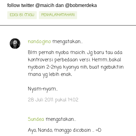
follow twitter @maicih dan @bobmerdeka
EDISI 81: (T)ISU
PENYALAMATAHARI
nando.gino
mengatakan…
K
o
Blm pernah nyoba maicih. Jg baru tau ada
kontroversi perbedaan versi. Hemm...bakal
m
nyobain 2-2nya kyanya nih, buat ngebuktiin
e
mana yg lebih enak.
n
t
Nyam-nyam...
a
28 Juli 2011 pukul 14.02
r
Sundea
mengatakan…
Ayo, Nando, monggo dicobain ... =D