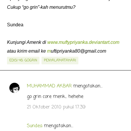
Cukup “go grin”-kah menurutmu?
Sundea
Kunjungi Amenk di
www.muftypriyanka.deviantart.com
atau kirim email ke
m
uftipriyanka80@gmail.com
EDISI 46: GOGRIN
PENYALAMATAHARI
MUHAMMAD AKBAR
mengatakan…
K
o
go grin core menk... hehehe
m
21 Oktober 2010 pukul 17.39
e
n
Sundea
mengatakan…
t