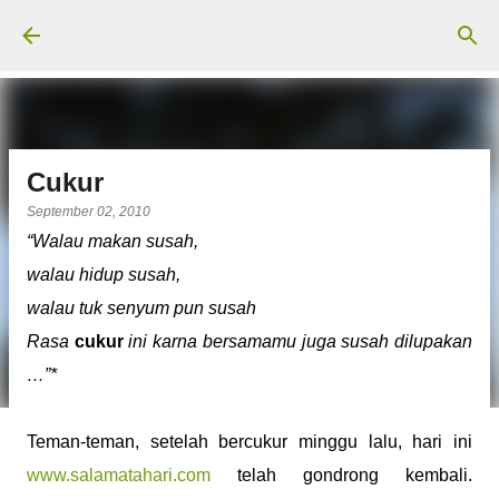
Langsung ke konten utama
Cukur
September 02, 2010
“Walau makan susah,
walau hidup susah,
walau tuk senyum pun susah
Rasa
cukur
ini karna bersamamu juga susah dilupakan
…”*
Teman-teman, setelah bercukur minggu lalu, hari ini
www.salamatahari.com
telah gondrong kembali.