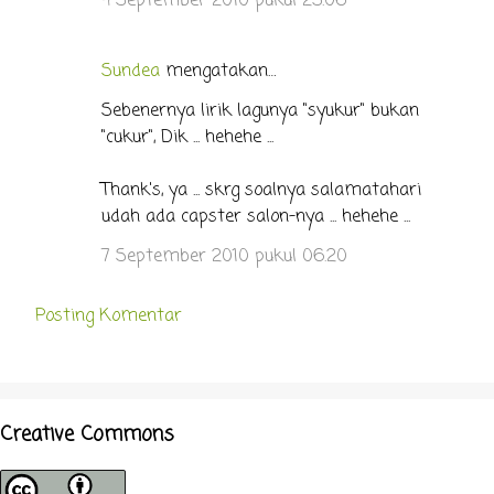
4 September 2010 pukul 23.06
a
r
Sundea
mengatakan…
Sebenernya lirik lagunya "syukur" bukan
"cukur", Dik ... hehehe ...
Thank's, ya ... skrg soalnya salamatahari
udah ada capster salon-nya ... hehehe ...
7 September 2010 pukul 06.20
Posting Komentar
Creative Commons