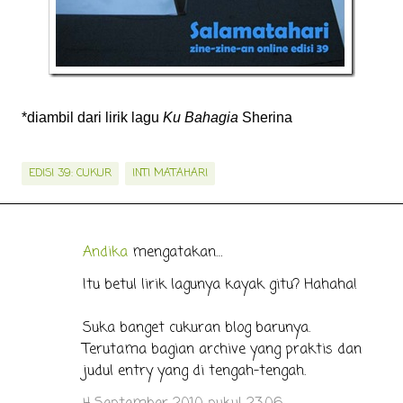
*diambil dari lirik lagu
Ku Bahagia
Sherina
EDISI 39: CUKUR
INTI MATAHARI
Andika
mengatakan…
K
o
Itu betul lirik lagunya kayak gitu? Hahaha!
m
Suka banget cukuran blog barunya.
e
Terutama bagian archive yang praktis dan
n
judul entry yang di tengah-tengah.
t