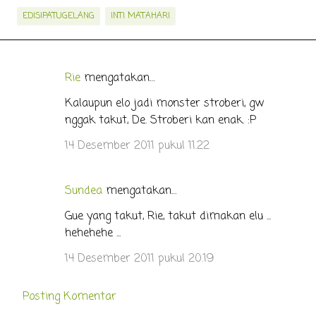
EDISIPATUGELANG
INTI MATAHARI
Rie
mengatakan…
K
o
Kalaupun elo jadi monster stroberi, gw
nggak takut, De. Stroberi kan enak. :P
m
e
14 Desember 2011 pukul 11.22
n
t
Sundea
mengatakan…
a
Gue yang takut, Rie, takut dimakan elu ...
r
hehehehe ...
14 Desember 2011 pukul 20.19
Posting Komentar