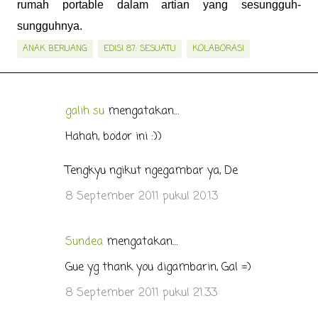
rumah portable dalam artian yang sesungguh-
sungguhnya.
ANAK BERUANG
EDISI 87: SESUATU
KOLABORASI
galih su
mengatakan…
K
o
Hahah, bodor ini :))
m
Tengkyu ngikut ngegambar ya, De
e
n
8 September 2011 pukul 20.13
t
a
Sundea
mengatakan…
r
Gue yg thank you digambarin, Gal =)
8 September 2011 pukul 21.33