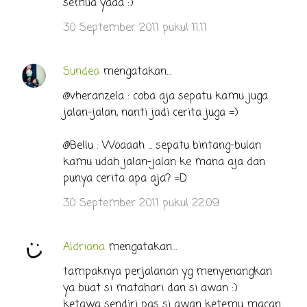
semua yaaa :)
30 September 2011 pukul 11.11
Sundea
mengatakan…
@vheranzela : coba aja sepatu kamu juga
jalan-jalan, nanti jadi cerita juga =)
@Bellu : Woaaah ... sepatu bintang-bulan
kamu udah jalan-jalan ke mana aja dan
punya cerita apa aja? =D
30 September 2011 pukul 22.09
Aldriana
mengatakan…
tampaknya perjalanan yg menyenangkan
ya buat si matahari dan si awan :)
ketawa sendiri pas si awan ketemu macan