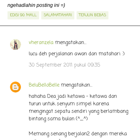
ngehadiahin posting ini =)
EDISI 90: MALL
SALAMATAHARI
TERJUN BEBAS
vheranzela
mengatakan…
K
o
lucu deh perjalanan awan dan matahari :)
m
30 September 2011 pukul 09.35
e
n
BeluBelloBelle
mengatakan…
t
hahaha Dea jadi ketawa - ketawa dan
a
turun untuk senyum simpel karena
r
mengingat sepatu sendiri yang berlambang
bintang sama bulan (^_^)
Memang senang berjalan2 dengan mereka