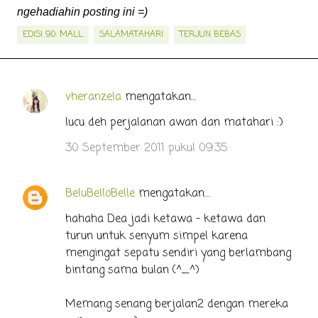
ngehadiahin posting ini =)
EDISI 90: MALL
SALAMATAHARI
TERJUN BEBAS
vheranzela
mengatakan…
K
o
lucu deh perjalanan awan dan matahari :)
m
30 September 2011 pukul 09.35
e
n
BeluBelloBelle
mengatakan…
t
hahaha Dea jadi ketawa - ketawa dan
a
turun untuk senyum simpel karena
r
mengingat sepatu sendiri yang berlambang
bintang sama bulan (^_^)
Memang senang berjalan2 dengan mereka