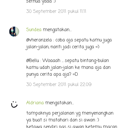
semua yaaa :)
30 September 2011 pukul 11.11
Sundea
mengatakan…
@vheranzela : coba aja sepatu kamu juga
jalan-jalan, nanti jadi cerita juga =)
@Bellu : Woaaah ... sepatu bintang-bulan
kamu udah jalan-jalan ke mana aja dan
punya cerita apa aja? =D
30 September 2011 pukul 22.09
Aldriana
mengatakan…
tampaknya perjalanan yg menyenangkan
ya buat si matahari dan si awan :)
ketawa sendiri pas si awan ketemu macan