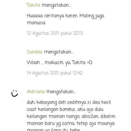
Takita
mengatakan…
K
o
Huaaaa ceritanya keren. Maling juga
manusia
m
e
12 Agustus 2011 pukul 22.15
n
t
Sundea
mengatakan…
a
Woah ... makasih, ya, Takita =D
r
14 Agustus 2011 pukul 12.42
Aldriana
mengatakan…
duh, kebayang deh sedihnya si dea kecil
saat keilangan boneka.. aku aja dulu
keilangan mainan nangis abis2an, dibeliin
mainan baru yg sama, tetep aja maunya
mainan yg ilang itu, hehe..