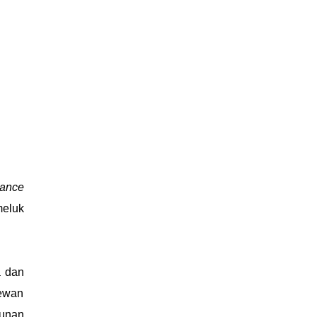
mance
meluk
a dan
hewan
gunan