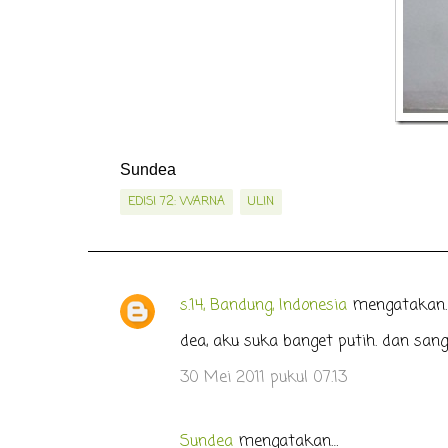
Sundea
EDISI 72: WARNA
ULIN
s.14, Bandung, Indonesia
mengatakan
K
o
dea, aku suka banget putih. dan sang
m
30 Mei 2011 pukul 07.13
e
n
Sundea
mengatakan…