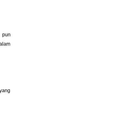
u pun
dalam
yang