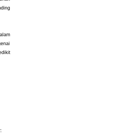
nding
dalam
genai
dikit
: