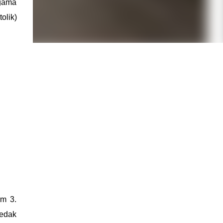
gama
olik)
rm 3.
bedak