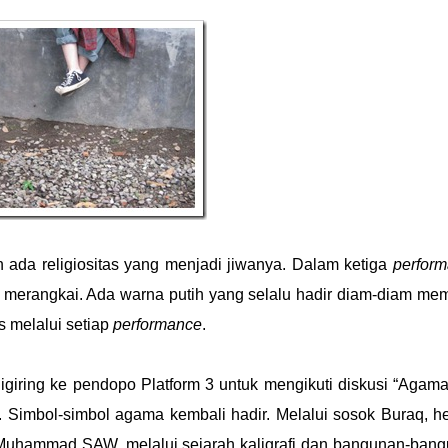
 ada religiositas yang menjadi jiwanya. Dalam ketiga
perfor
g merangkai. Ada warna putih yang selalu hadir diam-diam me
s melalui setiap
performance
.
igiring ke pendopo Platform 3 untuk mengikuti diskusi “Agam
 Simbol-simbol agama kembali hadir. Melalui sosok Buraq, 
bi Muhammad SAW, melalui sejarah kaligrafi dan bangunan-ban