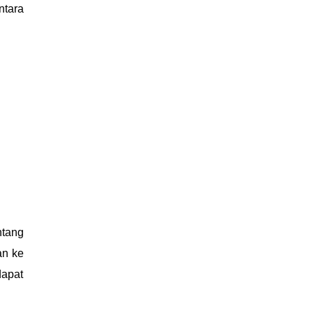
ntara
ntang
an ke
dapat