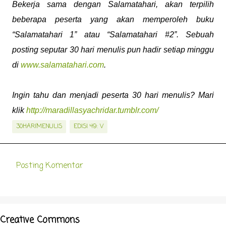
Bekerja sama dengan Salamatahari, akan terpilih
beberapa peserta yang akan memperoleh buku
“Salamatahari 1” atau “Salamatahari #2”. Sebuah
posting seputar 30 hari menulis pun hadir setiap minggu
di
www.salamatahari.com
.
Ingin tahu dan menjadi peserta 30 hari menulis? Mari
klik
http://maradillasyachridar.tumblr.com/
30HARIMENULIS
EDISI 49: V
Posting Komentar
K
o
m
e
Creative Commons