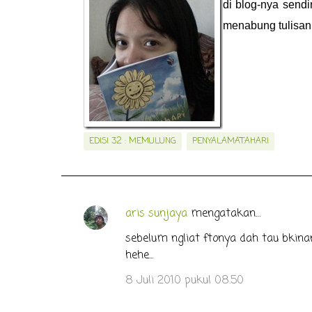
di blog-nya sendi
menabung tulisan
EDISI 32 : MEMULUNG
PENYALAMATAHARI
aris sunjaya
mengatakan…
K
o
sebelum ngliat ftonya dah tau bkina
hehe...
m
e
8 Juli 2010 pukul 08.50
n