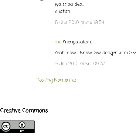
iya mba dea...
kliatan
8 Juli 2010 pukul 19.54
Rie
mengatakan…
Yeah, now I know. Gw denger lu di Sk
9 Juli 2010 pukul 09.37
Posting Komentar
Creative Commons