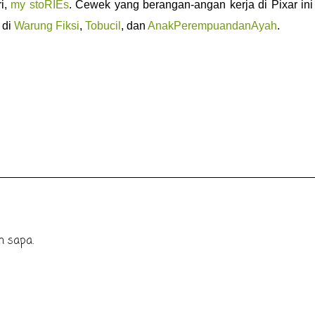
ri,
my stoRIEs
. Cewek yang berangan-angan kerja di Pixar ini
 di
Warung Fiksi
,
Tobucil
, dan
AnakPerempuandanAyah
.
n sapa.