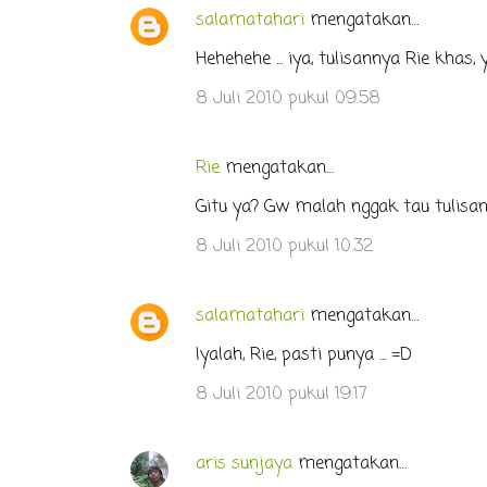
t
salamatahari
mengatakan…
a
Hehehehe ... iya, tulisannya Rie khas, y
r
8 Juli 2010 pukul 09.58
Rie
mengatakan…
Gitu ya? Gw malah nggak tau tulisan
8 Juli 2010 pukul 10.32
salamatahari
mengatakan…
Iyalah, Rie, pasti punya ... =D
8 Juli 2010 pukul 19.17
aris sunjaya
mengatakan…