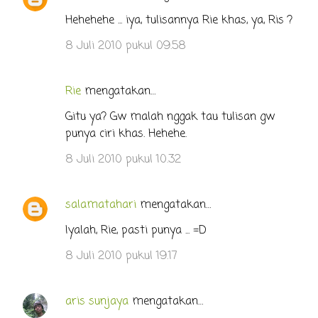
a
Hehehehe ... iya, tulisannya Rie khas, ya, Ris ?
r
8 Juli 2010 pukul 09.58
Rie
mengatakan…
Gitu ya? Gw malah nggak tau tulisan gw
punya ciri khas. Hehehe.
8 Juli 2010 pukul 10.32
salamatahari
mengatakan…
Iyalah, Rie, pasti punya ... =D
8 Juli 2010 pukul 19.17
aris sunjaya
mengatakan…