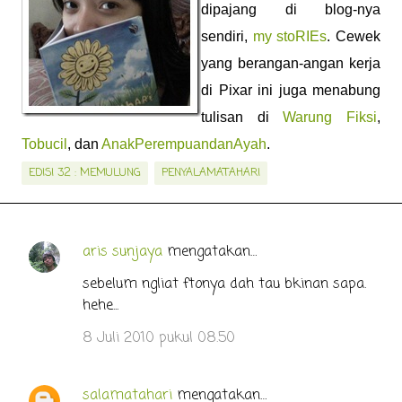
dipajang di blog-nya
sendiri,
my stoRIEs
. Cewek
yang berangan-angan kerja
di Pixar ini juga menabung
tulisan di
Warung Fiksi
,
Tobucil
, dan
AnakPerempuandanAyah
.
EDISI 32 : MEMULUNG
PENYALAMATAHARI
aris sunjaya
mengatakan…
K
o
sebelum ngliat ftonya dah tau bkinan sapa.
hehe...
m
e
8 Juli 2010 pukul 08.50
n
t
salamatahari
mengatakan…