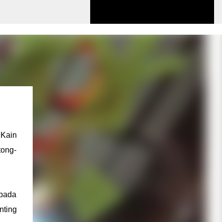
 Kain
tong-
 pada
nting