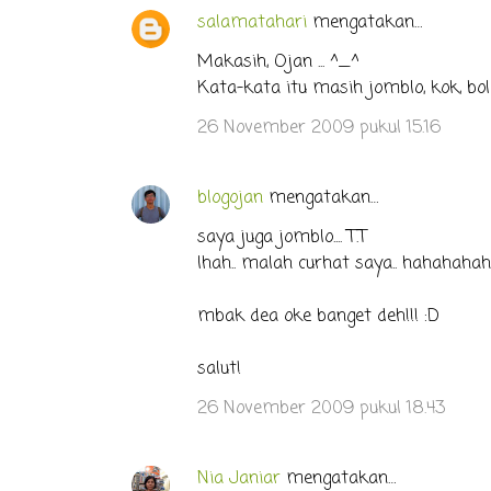
salamatahari
mengatakan…
Makasih, Ojan ... ^_^
Kata-kata itu masih jomblo, kok, boleh
26 November 2009 pukul 15.16
blogojan
mengatakan…
saya juga jomblo.... T.T
lhah.. malah curhat saya.. hahahahaha.
mbak dea oke banget deh!!! :D
salut!
26 November 2009 pukul 18.43
Nia Janiar
mengatakan…