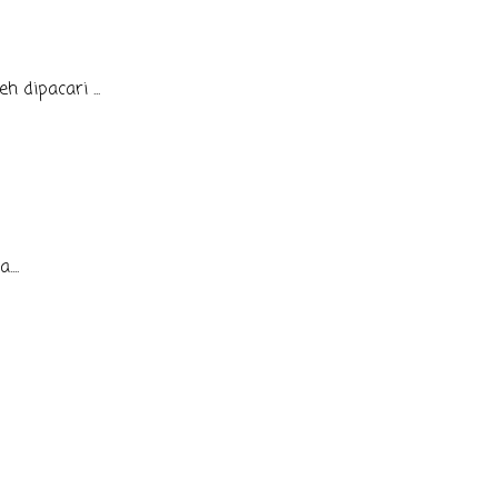
 dipacari ...
...