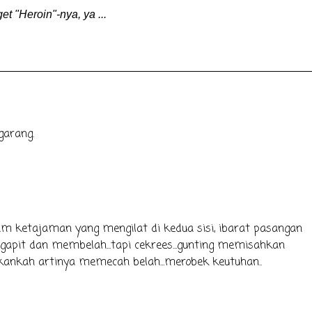
t "Heroin"-nya, ya ...
garang.
 ketajaman yang mengilat di kedua sisi, ibarat pasangan
pit dan membelah...tapi cekrees...gunting memisahkan
ukankah artinya memecah belah...merobek keutuhan..