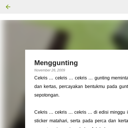
Menggunting
November 26, 2009
Cekris … cekris … cekris … gunting meminta
dan kertas, percayakan bentukmu pada gunt
sepotongan.
Cekris … cekris … cekris … di edisi minggu 
sticker matahari, serta pada perca dan ker