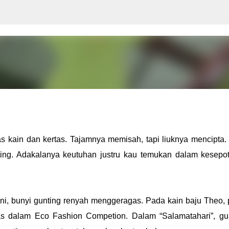
Langsung ke konten utama
s kain dan kertas. Tajamnya memisah, tapi liuknya mencipta.
ing. Adakalanya keutuhan justru kau temukan dalam kesepo
ini, bunyi gunting renyah menggeragas. Pada kain baju Theo,
tas dalam Eco Fashion Competion. Dalam “Salamatahari”, gu