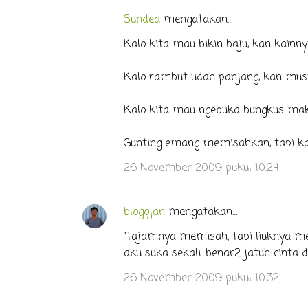
Sundea
mengatakan…
Kalo kita mau bikin baju, kan kainny
Kalo rambut udah panjang, kan musti
Kalo kita mau ngebuka bungkus maka
Gunting emang memisahkan, tapi kal
26 November 2009 pukul 10.24
blogojan
mengatakan…
"Tajamnya memisah, tapi liuknya me
aku suka sekali. benar2 jatuh cinta d
26 November 2009 pukul 10.32