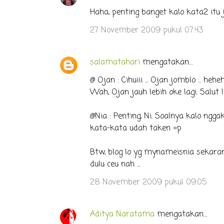
Haha, penting banget kalo kata2 itu j
27 November 2009 pukul 07.43
salamatahari
mengatakan…
@ Ojan : Cihuiii ... Ojan jomblo ... hehehe 
Wah, Ojan jauh lebih oke lagi. Salut !
@Nia : Penting, Ni. Soalnya kalo ng
kata-kata udah taken =p
Btw, blog lo yg mynameisnia sekaran
dulu ceu nah ...
28 November 2009 pukul 09.05
Aditya Naratama
mengatakan…