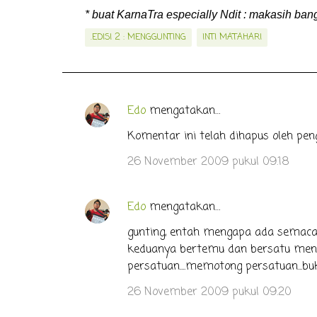
* buat KarnaTra especially Ndit : makasih bange
.EDISI 2 : MENGGUNTING
INTI MATAHARI
Edo
mengatakan…
K
o
Komentar ini telah dihapus oleh pen
m
26 November 2009 pukul 09.18
e
n
Edo
mengatakan…
t
gunting, entah mengapa ada semacam
a
keduanya bertemu dan bersatu menga
r
persatuan....memotong persatuan...b
26 November 2009 pukul 09.20