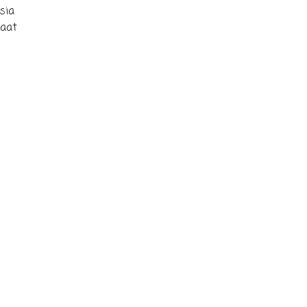
sia
saat