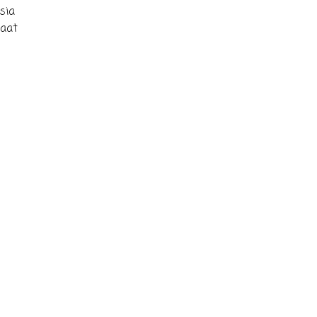
sia
saat