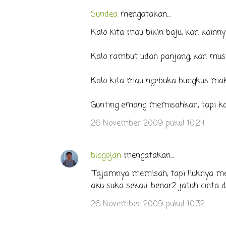
Sundea
mengatakan…
Kalo kita mau bikin baju, kan kainny
Kalo rambut udah panjang, kan musti
Kalo kita mau ngebuka bungkus maka
Gunting emang memisahkan, tapi kal
26 November 2009 pukul 10.24
blogojan
mengatakan…
"Tajamnya memisah, tapi liuknya me
aku suka sekali. benar2 jatuh cinta d
26 November 2009 pukul 10.32