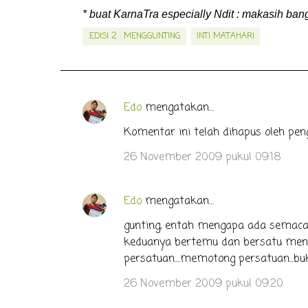
* buat KarnaTra especially Ndit : makasih bange
.EDISI 2 : MENGGUNTING
INTI MATAHARI
Edo
mengatakan…
K
o
Komentar ini telah dihapus oleh pen
m
26 November 2009 pukul 09.18
e
n
Edo
mengatakan…
t
gunting, entah mengapa ada semacam
a
keduanya bertemu dan bersatu menga
r
persatuan....memotong persatuan...b
26 November 2009 pukul 09.20