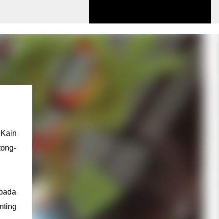
 Kain
tong-
 pada
nting