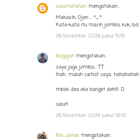
salamatahari
mengatakan…
Makasih, Ojan ... ^_^
Kata-kata itu masih jomblo, kok, boleh
26 November 2009 pukul 15.16
blogojan
mengatakan…
saya juga jomblo.... T.T
lhah.. malah curhat saya.. hahahahaha.
mbak dea oke banget deh!!! :D
salut!
26 November 2009 pukul 18.43
Nia Janiar
mengatakan…