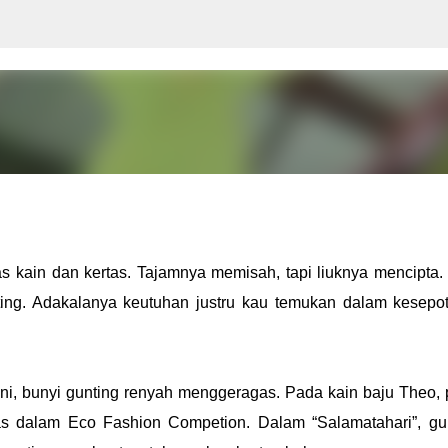
Langsung ke konten utama
s kain dan kertas. Tajamnya memisah, tapi liuknya mencipta.
ing. Adakalanya keutuhan justru kau temukan dalam kesepo
ini, bunyi gunting renyah menggeragas. Pada kain baju Theo,
tas dalam Eco Fashion Competion. Dalam “Salamatahari”, gu