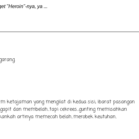
t "Heroin"-nya, ya ...
garang.
 ketajaman yang mengilat di kedua sisi, ibarat pasangan
pit dan membelah...tapi cekrees...gunting memisahkan
ukankah artinya memecah belah...merobek keutuhan..