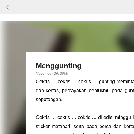
Menggunting
November 26, 2009
Cekris … cekris … cekris … gunting meminta
dan kertas, percayakan bentukmu pada gunt
sepotongan.
Cekris … cekris … cekris … di edisi minggu 
sticker matahari, serta pada perca dan ker