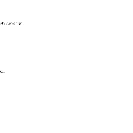
 dipacari ...
...