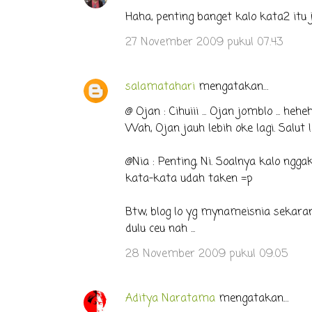
Haha, penting banget kalo kata2 itu j
27 November 2009 pukul 07.43
salamatahari
mengatakan…
@ Ojan : Cihuiii ... Ojan jomblo ... hehehe 
Wah, Ojan jauh lebih oke lagi. Salut !
@Nia : Penting, Ni. Soalnya kalo ng
kata-kata udah taken =p
Btw, blog lo yg mynameisnia sekaran
dulu ceu nah ...
28 November 2009 pukul 09.05
Aditya Naratama
mengatakan…