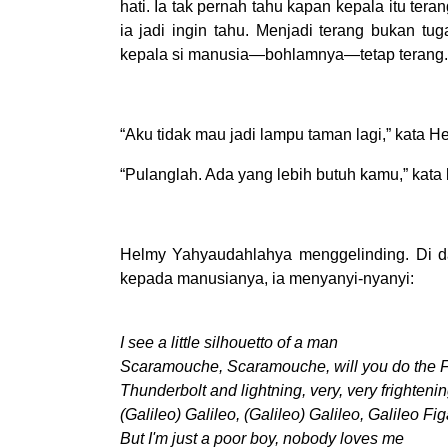
hati. Ia tak pernah tahu kapan kepala itu tera
ia jadi ingin tahu. Menjadi terang bukan t
kepala si manusia—bohlamnya—tetap terang.
“Aku tidak mau jadi lampu taman lagi,” kata He
“Pulanglah. Ada yang lebih butuh kamu,” kat
Helmy Yahyaudahlahya menggelinding. Di d
kepada manusianya, ia menyanyi-nyanyi:
I see a little silhouetto of a man
Scaramouche, Scaramouche, will you do the
Thunderbolt and lightning, very, very frighteni
(Galileo) Galileo, (Galileo) Galileo, Galileo Fi
But I'm just a poor boy, nobody loves me