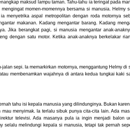
ngkap maksud lampu taman. Tahu-tahu ia teringat pada ma
s ia mengingat momen-momennya bersama si manusia. Helmy s
i ia menyetrika aspal metropolitan dengan roda motornya se
engantar makanan. Kadang mengantar barang. Kadang meng
a. Jika berangkat pagi, si manusia mengantar anak-anakn
ng dengan satu motor. Ketika anak-anaknya berkelakar rian
-jalan sepi. Ia memarkirkan motornya, menggantung Helmy di 
 atau membenamkan wajahnya di antara kedua tungkai kaki s
ernah tahu isi kepala manusia yang dilindunginya. Bukan karen
mau menyimak. Ia terlalu sibuk punya cita-cita lain. Ada ma
ektur televisi. Ada masanya pula ia ingin menjadi balon u
my selalu melindungi kepala si manusia, tetapi tak pernah se