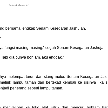
Ilustrasi: Gemini AI
 yang bernama lengkap Senam Kesegaran Jashujan.
.
nya fungsi masing-masing,” cegah Senam Kesegaran Jashujan.
 Tapi dia punya bohlam, aku enggak.”
hya melompat turun dari stang motor. Senam Kesegaran Jas
melirik lampu taman dan bertekad kembali ke sisinya jika 
njadi penerang seperti lampu taman.
menyelinap ke toko alat listrik dan mencuri bohlam bar