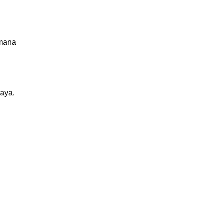
“mana
aya.