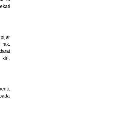
ekati
pijar
 rak,
darat
iri,
enti.
pada