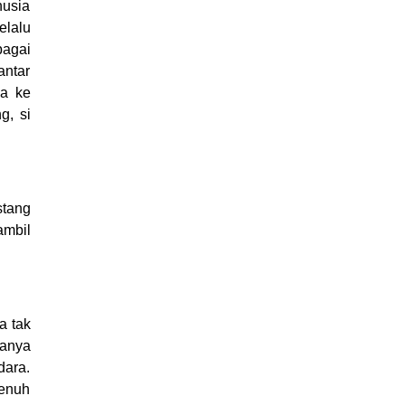
nusia
elalu
bagai
antar
ya ke
g, si
stang
ambil
a tak
sanya
dara.
penuh