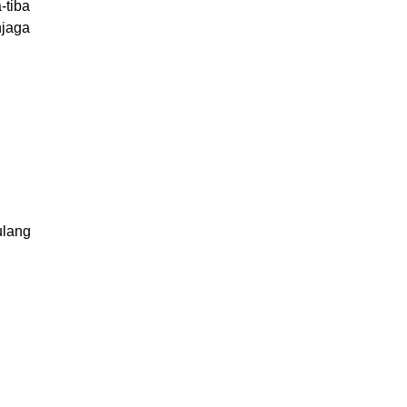
-tiba
njaga
ulang