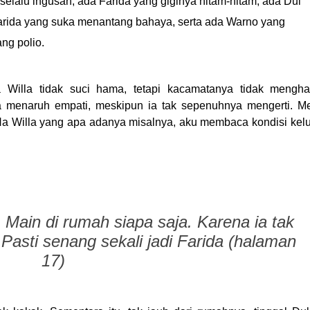
selalu ingusan, ada Farida yang giginya hitam-hitam, ada Dul
rida yang suka menantang bahaya, serta ada Warno yang
g polio.
 Willa tidak suci hama, tetapi kacamatanya tidak mengha
 menaruh empati, meskipun ia tak sepenuhnya mengerti. Me
a Willa yang apa adanya misalnya, aku membaca kondisi kel
 Main di rumah siapa saja. Karena ia tak
 Pasti senang sekali jadi Farida (halaman
17)