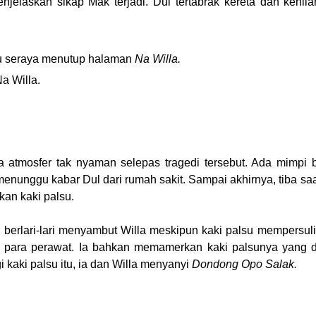
jelaskan sikap Mak terjadi. Dul tertabrak kereta dan kehil
ku seraya menutup halaman
Na Willa.
a Willa.
 atmosfer tak nyaman selepas tragedi tersebut. Ada mimpi 
nunggu kabar Dul dari rumah sakit. Sampai akhirnya, tiba sa
an kaki palsu.
 berlari-lari menyambut Willa meskipun kaki palsu mempersuli
g para perawat. Ia bahkan memamerkan kaki palsunya yang 
i kaki palsu itu, ia dan Willa menyanyi
Dondong Opo Salak.