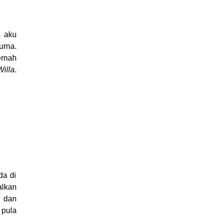
a aku
urna.
ernah
illa
.
da di
alkan
i dan
 pula