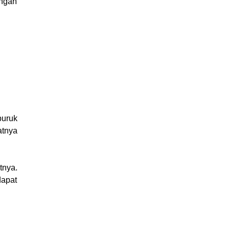
angan
buruk
atnya
tnya.
dapat