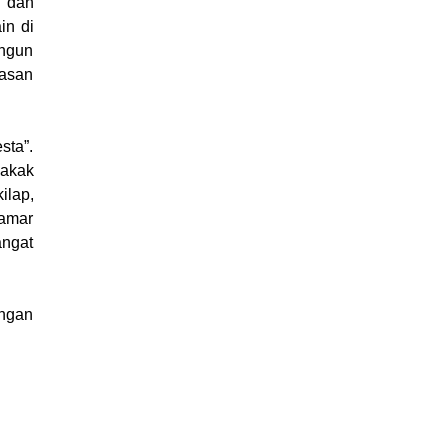
l dan
in di
angun
basan
sta”.
kakak
ilap,
kamar
angat
engan