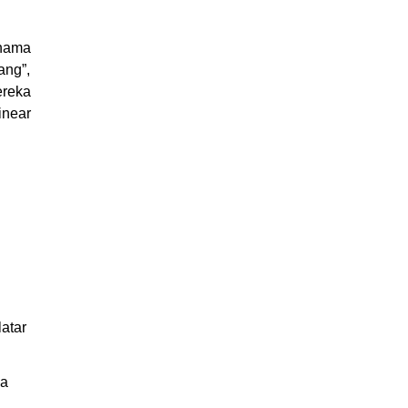
rnama
ang”,
ereka
inear
latar
da