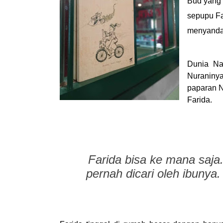
Bud yang 
sepupu Fa
menyandan
Dunia Na
Nuraninya
paparan N
Farida.
Farida bisa ke mana saja.
pernah dicari oleh ibunya.