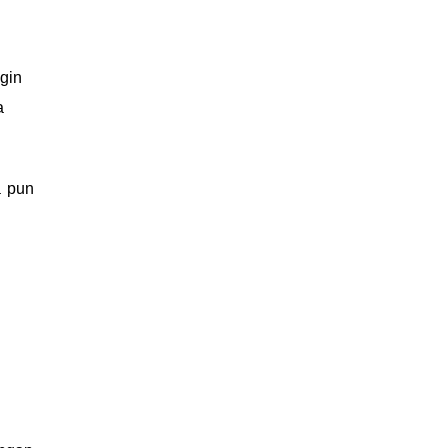
gin
a
a pun