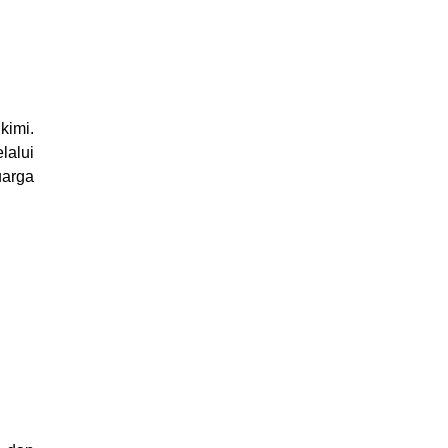
kimi.
lalui
uarga