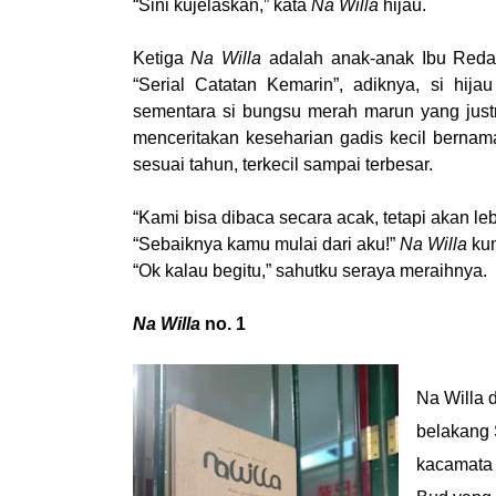
“Sini kujelaskan,” kata
Na Willa
hijau.
Ketiga
Na Willa
adalah anak-anak Ibu Reda
“Serial Catatan Kemarin”, adiknya, si hi
sementara si bungsu merah marun yang just
menceritakan keseharian gadis kecil bernam
sesuai tahun, terkecil sampai terbesar.
“Kami bisa dibaca secara acak, tetapi akan leb
“Sebaiknya kamu mulai dari aku!”
Na Willa
kun
“Ok kalau begitu,” sahutku seraya meraihnya.
Na Willa
no. 1
Na Willa d
belakang 
kacamata 