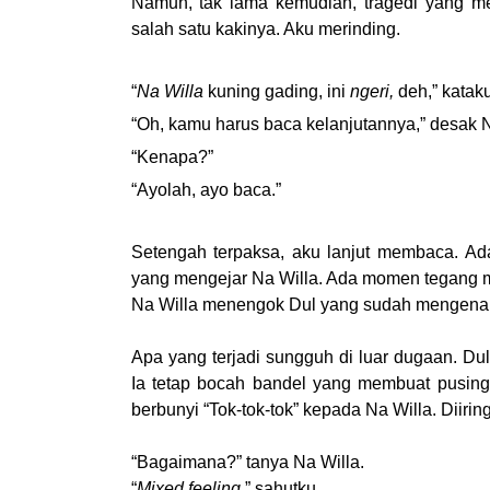
Namun, tak lama kemudian, tragedi yang men
salah satu kakinya. Aku merinding.
“
Na Willa
kuning gading, ini
ngeri,
deh,” kata
“Oh, kamu harus baca kelanjutannya,” desak N
“Kenapa?”
“Ayolah, ayo baca.”
Setengah terpaksa, aku lanjut membaca. Ada
yang mengejar Na Willa. Ada momen tegang me
Na Willa menengok Dul yang sudah mengenak
Apa yang terjadi sungguh di luar dugaan. Dul
Ia tetap bocah bandel yang membuat pusin
berbunyi “Tok-tok-tok” kepada Na Willa. Diiring
“Bagaimana?” tanya Na Willa.
“
Mixed feeling,
” sahutku.