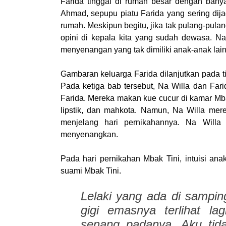
Farida tinggal di rumah besar dengan banya
Ahmad, sepupu piatu Farida yang sering dij
rumah. Meskipun begitu, jika tak pulang-pulan
opini di kepala kita yang sudah dewasa. Na
menyenangan yang tak dimiliki anak-anak lain
Gambaran keluarga Farida dilanjutkan pada ti
Pada ketiga bab tersebut, Na Willa dan Fari
Farida. Mereka makan kue cucur di kamar Mb
lipstik, dan mahkota. Namun, Na Willa me
menjelang hari pernikahannya. Na Willa 
menyenangkan.
Pada hari pernikahan Mbak Tini, intuisi 
suami Mbak Tini.
Lelaki yang ada di sampin
gigi emasnya terlihat la
senang padanya. Aku tida