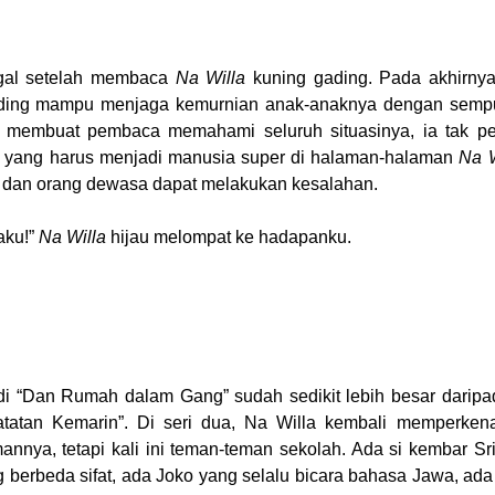
gal setelah membaca
Na Willa
kuning gading. Pada akhirny
ding mampu menjaga kemurnian anak-anaknya dengan semp
 membuat pembaca memahami seluruh situasinya, ia tak p
da yang harus menjadi manusia super di halaman-halaman
Na W
n dan orang dewasa dapat melakukan kesalahan.
aku!”
Na Willa
hijau melompat ke hadapanku.
di “Dan Rumah dalam Gang” sudah sedikit lebih besar daripa
atatan Kemarin”. Di seri dua, Na Willa kembali memperken
annya, tetapi kali ini teman-teman sekolah. Ada si kembar Sr
 berbeda sifat, ada Joko yang selalu bicara bahasa Jawa, ada