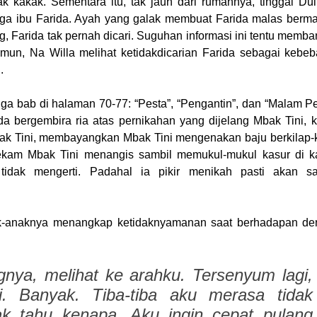
k kakak. Sementara itu, tak jauh dari rumahnya, tinggal Du
aga ibu Farida. Ayah yang galak membuat Farida malas berma
g, Farida tak pernah dicari. Suguhan informasi ini tentu memb
mun, Na Willa melihat ketidakdicarian Farida sebagai kebe
.
ga bab di halaman 70-77: “Pesta”, “Pengantin”, dan “Malam Pe
da bergembira ria atas pernikahan yang dijelang Mbak Tini, 
ak Tini, membayangkan Mbak Tini mengenakan baju berkilap-k
rekam Mbak Tini menangis sambil memukul-mukul kasur di 
tidak mengerti. Padahal ia pikir menikah pasti akan s
anak-anaknya menangkap ketidaknyamanan saat berhadapan d
gnya, melihat ke arahku. Tersenyum lagi,
gi. Banyak. Tiba-tiba aku merasa tidak
k tahu kenapa. Aku ingin cepat pulang