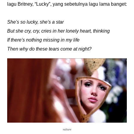
lagu Britney, “Lucky”, yang sebetulnya lagu lama banget:
She's so lucky, she's a star
But she cry, cry, cries in her lonely heart, thinking
If there's nothing missing in my life
Then why do these tears come at night?
vulture