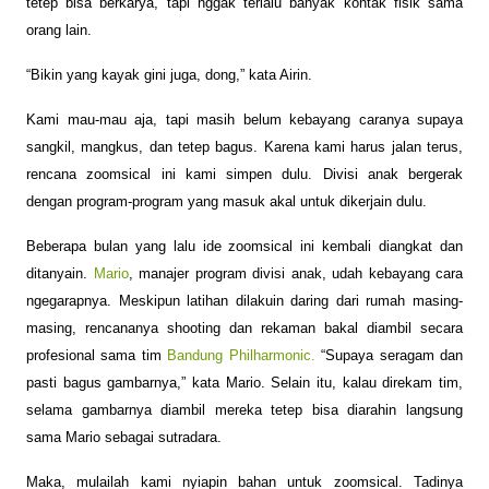
tetep bisa berkarya, tapi nggak terlalu banyak kontak fisik sama
orang lain.
“Bikin yang kayak gini juga, dong,” kata Airin.
Kami mau-mau aja, tapi masih belum kebayang caranya supaya
sangkil, mangkus, dan tetep bagus. Karena kami harus jalan terus,
rencana zoomsical ini kami simpen dulu. Divisi anak bergerak
dengan program-program yang masuk akal untuk dikerjain dulu.
Beberapa bulan yang lalu ide zoomsical ini kembali diangkat dan
ditanyain.
Mario
, manajer program divisi anak, udah kebayang cara
ngegarapnya. Meskipun latihan dilakuin daring dari rumah masing-
masing, rencananya shooting dan rekaman bakal diambil secara
profesional sama tim
Bandung Philharmonic.
“Supaya seragam dan
pasti bagus gambarnya,” kata Mario. Selain itu, kalau direkam tim,
selama gambarnya diambil mereka tetep bisa diarahin langsung
sama Mario sebagai sutradara.
Maka, mulailah kami nyiapin bahan untuk zoomsical. Tadinya