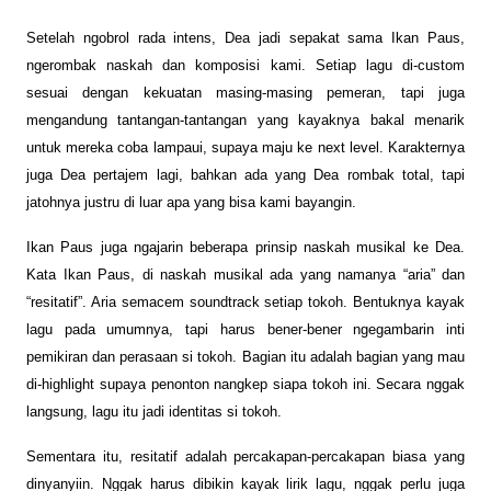
Setelah ngobrol rada intens, Dea jadi sepakat sama Ikan Paus,
ngerombak naskah dan komposisi kami. Setiap lagu di-custom
sesuai dengan kekuatan masing-masing pemeran, tapi juga
mengandung tantangan-tantangan yang kayaknya bakal menarik
untuk mereka coba lampaui, supaya maju ke next level. Karakternya
juga Dea pertajem lagi, bahkan ada yang Dea rombak total, tapi
jatohnya justru di luar apa yang bisa kami bayangin.
Ikan Paus juga ngajarin beberapa prinsip naskah musikal ke Dea.
Kata Ikan Paus, di naskah musikal ada yang namanya “aria” dan
“resitatif”. Aria semacem soundtrack setiap tokoh. Bentuknya kayak
lagu pada umumnya, tapi harus bener-bener ngegambarin inti
pemikiran dan perasaan si tokoh. Bagian itu adalah bagian yang mau
di-highlight supaya penonton nangkep siapa tokoh ini. Secara nggak
langsung, lagu itu jadi identitas si tokoh.
Sementara itu, resitatif adalah percakapan-percakapan biasa yang
dinyanyiin. Nggak harus dibikin kayak lirik lagu, nggak perlu juga