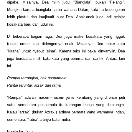
dipake. Misalnya, Dea milih judul “Bianglala”, bukan “Pelangi”.
Mungkin karena bianglala nama wahana Dufan, kata itu kedengeran
lebih playful dan imajinatif buat Dea. Anak-anak juga jadi belajar
kosakata baru dari judul ini.
Di beberapa bagian lagu, Dea juga make kosakata yang nggak
terlalu umum tapi didengernya enak. Misalnya, Dea make kata
“kirana” untuk nyebut “sinar”. Karena teks ini bakal dinyanyiin, Dea
juga berusaha milih kata-kata yang berrima dan cantik. Antara lain
ini:
Rampai terrangkai, bak puspamala
Rantai teruntai, arzak dan ratna
“Rampai” adalah macem-macem jenis kembang yang dironce jadi
satu, sementara puspamala itu karangan bunga yang dikalungin.
Kalau “arzak” (bukan Azrax!) artinya permata yang warnanya indah,
sementara, “ratna” artinya batu mulia.
Begitu kira-kira.