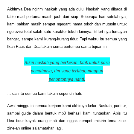
Akhirnya Dea ngirim naskah yang ada dulu. Naskah yang dibaca di
table read pertama masih jauh dari siap. Beberapa hari setelahnya,
kami bahkan masih sempet ngeganti nama tokoh dan mutusin untuk
ngerevisi total salah satu karakter tokoh lainnya. Effort-nya lumayan
banget, sampe kami kurang-kurang tidur. Tapi waktu itu semua yang
Ikan Paus dan Dea lakuin cuma bertumpu sama tujuan ini:
Bikin naskah yang berkesan, baik untuk para
pemainnya, tim yang terlibat, maupun
penontonnya nanti.
… dan itu semua kami lakuin sepenuh hati.
Awal minggu ini semua kerjaan kami akhirnya kelar. Naskah, partitur,
sampai guide dalam bentuk mp3 berhasil kami tuntaskan. Abis itu
Dea tidur kayak orang mati dan nggak sempet mikirin tema zine-
zine-an online salamatahari lagi.