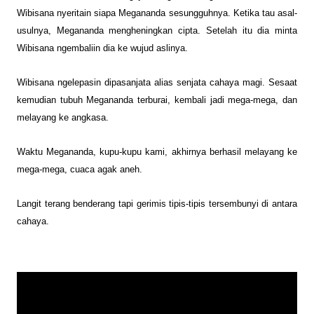
Wibisana nyeritain siapa Megananda sesungguhnya. Ketika tau asal-
usulnya, Megananda mengheningkan cipta. Setelah itu dia minta
Wibisana ngembaliin dia ke wujud aslinya.
Wibisana ngelepasin dipasanjata alias senjata cahaya magi. Sesaat
kemudian tubuh Megananda terburai, kembali jadi mega-mega, dan
melayang ke angkasa.
Waktu Meganand
a, kupu
-kupu kami,
akhirnya berhasil
melayang ke
mega-mega, cuaca
agak aneh.
L
an
git terang benderang tapi gerimis tipis-tipis terse
mbunyi di antara
cahaya.