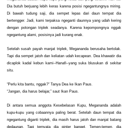
Dia butuh berjuang lebih keras karena posisi ngegantungnya miring.
Di bawah tudung saji, dia sempet lepas dari daun tempat dia
bertengger. Jadi,
kami terpaksa ngeganti daunnya yang udah
kering
dengan
potongan triplek seadanya.
Karena kepompongnya nggak
ngegantung alami, posisinya jadi kurang enak.
Setelah susah payah manjat triplek, Megananda berusaha bertolak.
Tapi dia sempet jatoh dan keliatan udah kecapean. Dea khawatir dia
dicaplok kadal kebun kami--Hanafi
--
yang suka blusukan di sekitar
situ.
“Perlu kita bantu, nggak?” Tanya Dea ke Ikan Paus.
“Jangan, dia harus belajar,” saut Ikan Paus.
Di antara semua anggota Kesebelasan Kupu, Megananda adalah
kupu-kupu yang cobaannya paling berat. Setelah daun tempat
dia
ngegantung diganti
triplek, dia masih harus jatoh dan manjat batang
dedaunan. Tapi ternyata dia pinter banget, Temen-temen, dia