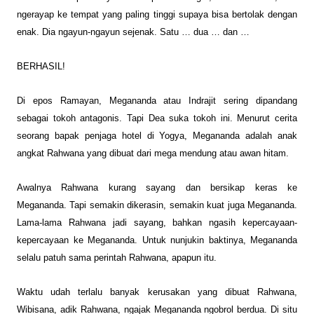
ngera
yap ke tempat yang paling tinggi supaya bisa
bertolak dengan
enak. Dia ngayun-ngayun sejenak. Satu … dua … dan …
BERHASIL!
Di
epos Ramayan,
Megananda atau Indrajit sering
dipandang
sebagai
tokoh antagonis
. Tapi
Dea suka tokoh ini. Menurut cerita
seorang bapak penjaga hotel di Yogya,
Megananda adalah
anak
angkat Rahwana yang dibuat dari mega mendung atau awan hitam.
Awalnya Rahwana kurang sayang dan bersikap keras ke
Megananda. Tapi semakin dikerasin, semakin kuat juga Megananda.
Lama-lama Rahwana jadi sayang, bahkan ngasih kepercayaan-
kepercayaan ke Megananda. Untuk nunjukin baktinya, Megananda
selalu patuh sama perintah Rahwana, apapun itu.
Waktu
udah
terlalu banyak kerusakan yang
dibuat
Rahwana
,
Wibisana, adik Rahwana, ngajak Megananda ngobrol berdua. Di situ