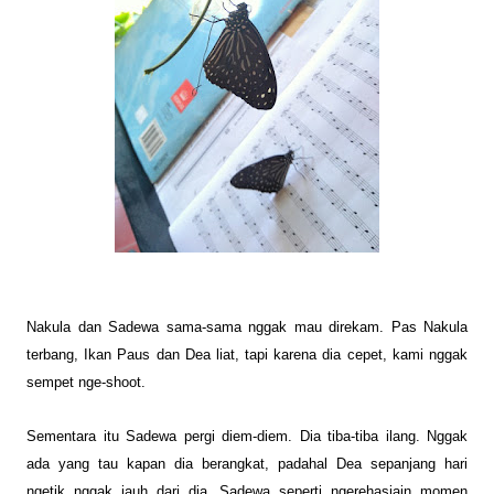
Nakula
d
an Sadewa sama-sama nggak mau direkam. Pas Nakula
terbang, Ikan Paus dan Dea liat, tapi
karena dia cepet, kami nggak
sempet
nge-shoot.
Sementara itu Sadewa pergi diem-diem.
Dia tiba-tiba ilang. Nggak
ada yang tau kapan dia berangkat, padahal D
ea
sepanjang hari
ngetik nggak jauh dari dia
.
Sadewa
se
perti ngerehasi
ain
momen