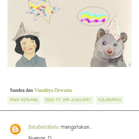
Sundea dan
Vi
anditya Dewanta
ANAK BERUANG
EDISI. 177: APA JUDULNYA?
KOLABORASI
BeluBelloBelle
mengatakan…
K
Nyengir :D