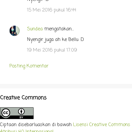
o
m
15 Mei 2016 pukul 16.44
e
n
Sundea
mengatakan…
t
Nyengir juga ah ke Bellu :D
a
r
19 Mei 2016 pukul 17.09
Posting Komentar
Creative Commons
Ciptaan disebarluaskan di bawah
Lisensi Creative Commons