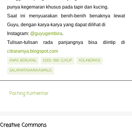
punya kegemaran khusus pada tapir dan kucing.
Saat ini menyuarakan benih-benih benaknya lewat
Guyu, dengan karya-karya yang dapat dilihat di
Instagram:
@guyugembira
.
Tulisan-tulisan rada panjangnya bisa diintip di
citraramya.blogspot.com
ANAK BERUANG
EDISI. 169: CUKUP
KOLABORASI
SALAMATAHARIKANPAUS
Posting Komentar
K
o
m
e
Creative Commons