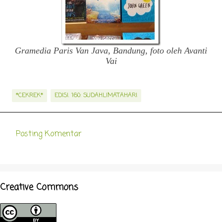
Gramedia Paris Van Java, Bandung, foto oleh Avanti
Vai
*CEKREK*
EDISI. 160: SUDAHLIMATAHARI
Posting Komentar
K
o
m
e
Creative Commons
n
t