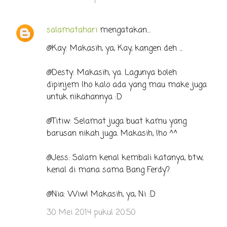
salamatahari
mengatakan…
@Kay: Makasih, ya, Kay, kangen deh ...
@Desty: Makasih, ya. Lagunya boleh
dipinjem lho kalo ada yang mau make juga
untuk nikahannya :D
@Titiw: Selamat juga buat kamu yang
barusan nikah juga. Makasih, lho ^^
@Jess: Salam kenal kembali katanya, btw,
kenal di mana sama Bang Ferdy?
@Nia: Wiw! Makasih, ya, Ni :D
30 Mei 2014 pukul 20.50