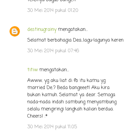
Teksnya bagus banget!
m
e
30 Mei 2014 pukul 01.20
n
t
destinugrainy
mengatakan…
a
Selamat berbahagia Dea...lagu-lagunya keren
r
30 Mei 2014 pukul 07.46
titiw
mengatakan…
Awww.. yg aku liat di fb itu kamu yg
married De..? Beda bangeeet! Aku kira
bukan kamuh. Selamat ya dear. Semoga
nada-nada indah sambung menyambung
selalu mengiringi langkah kalian berdua.
Cheers! :*
30 Mei 2014 pukul 11.05