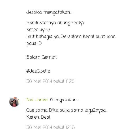
Jessica mengatakan…
Konduktornya abang Ferdy?
keren uy :D
Ikut bahagia ya, De. salam kenal buat ikan
paus :D
Salam Gemini,
@JezGiselle
30 Mei 2014 pukul 11.20
Nia Janiar
mengatakan…
Gue sama Dika suka sama lagu2nyaa.
Keren, Dea!
30 Mei 2014 pukul 12.16