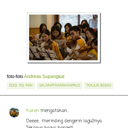
foto-foto
Andreas Supangkat
EDISI. 155: MAY
SALAMATAHARIKANPAUS
TERJUN BEBAS
Karen
mengatakan…
K
o
Deeee... merinding dengerin lagu2nya.