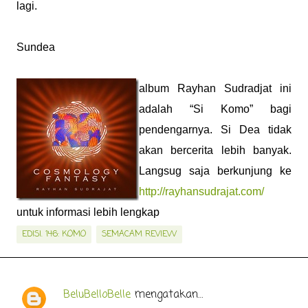
lagi.
Sundea
album Rayhan Sudradjat ini
adalah “Si Komo” bagi
pendengarnya. Si Dea tidak
akan bercerita lebih banyak.
Langsug saja berkunjung ke
http://rayhansudrajat.com/
untuk informasi lebih lengkap
EDISI. 146: KOMO
SEMACAM REVIEW
BeluBelloBelle
mengatakan…
K