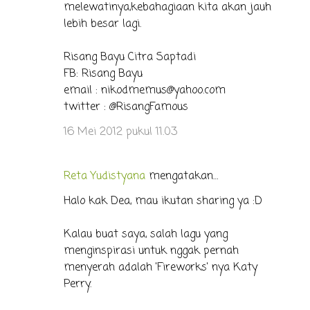
melewatinya,kebahagiaan kita akan jauh
lebih besar lagi.
Risang Bayu Citra Saptadi
FB: Risang Bayu
email : nikodmemus@yahoo.com
twitter : @RisangFamous
16 Mei 2012 pukul 11.03
Reta Yudistyana
mengatakan…
Halo kak Dea, mau ikutan sharing ya :D
Kalau buat saya, salah lagu yang
menginspirasi untuk nggak pernah
menyerah adalah 'Fireworks' nya Katy
Perry.