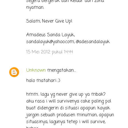
segera bergerak dan keluar dari zona
nyaman.
Salam, Never Give Up!
Amadeus Sanda Layuk,
sandalayuk@yahoo.com, @adesandalayuk
15 Mei 2012 pukul 14.44
Unknown
mengatakan…
halo matahari ;)
hmm.. lagu yg never give up ya mbak?
aku rasa i will survivenya cake paling pol
buat didengerin di situasi apapun. kayak
jargon sebuah produsen minuman, apapun
situasinya, lagunya tetep i will survive,