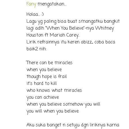
Fany
mengatakan…
Holaa... :)
Lagu yg paling bisa buat smangatku bangkit
lagi adlh "When You Believe"-nya Whitney
Houston ft Mariah Carey..
Lirik refrainnya itu keren abizz,, coba baca
baik2 nih:
There can be miracles
when you believe
though hope is frail
it's hard to kill
who knows what miracles
you can achieve
when you believe somehow you will
you will when you believe
Aku suka banget n setuju dgn liriknya karna