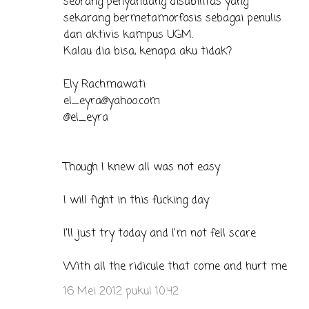
seorang penyandang disabilitas yang
sekarang bermetamorfosis sebagai penulis
dan aktivis kampus UGM.
Kalau dia bisa, kenapa aku tidak?
Ely Rachmawati
el_eyra@yahoo.com
@el_eyra
Though I knew all was not easy
I will fight in this fucking day
I'll just try today and I'm not fell scare
With all the ridicule that come and hurt me
16 Mei 2012 pukul 10.42