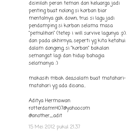
disinilah peran teman dan keluarga jadi
penting buat nolong si korban biar
mentalnya gak down, trus si lagu jadi
pendamping si korban selama masa
"pemulihan" (tetep i will survive lagunya :p).
dan pada akhirnya, seperti yg kita ketahui
dalam dongeng, si "korban" bakalan
semangat lagi dan hidup bahagia
selamanya :)
makasih mbak dea,salam buat matahari-
matahari yg ada disana...
Aditya Hermawan
rotterdamn407@yahoo.com
@another_adit
15 Mei 2012 pukul 21.37