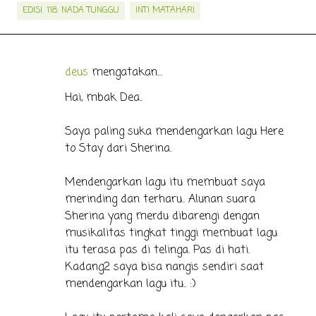
EDISI. 118: NADA TUNGGU
INTI MATAHARI
deus
mengatakan…
K
o
Hai, mbak Dea..
m
Saya paling suka mendengarkan lagu Here
e
to Stay dari Sherina.
n
t
Mendengarkan lagu itu membuat saya
a
merinding dan terharu.. Alunan suara
r
Sherina yang merdu dibarengi dengan
musikalitas tingkat tinggi membuat lagu
itu terasa pas di telinga. Pas di hati.
Kadang2 saya bisa nangis sendiri saat
mendengarkan lagu itu.. :)