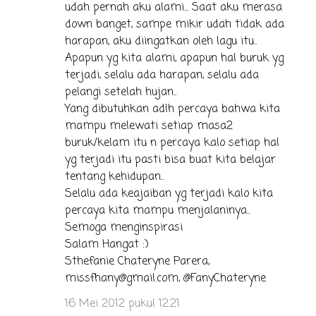
udah pernah aku alami... Saat aku merasa
down banget, sampe mikir udah tidak ada
harapan, aku diingatkan oleh lagu itu..
Apapun yg kita alami, apapun hal buruk yg
terjadi, selalu ada harapan, selalu ada
pelangi setelah hujan..
Yang dibutuhkan adlh percaya bahwa kita
mampu melewati setiap masa2
buruk/kelam itu n percaya kalo setiap hal
yg terjadi itu pasti bisa buat kita belajar
tentang kehidupan..
Selalu ada keajaiban yg terjadi kalo kita
percaya kita mampu menjalaninya..
Semoga menginspirasi
Salam Hangat :)
Sthefanie Chateryne Parera,
missfhany@gmail.com, @FanyChateryne
16 Mei 2012 pukul 12.21