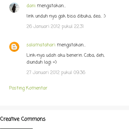
dani
mengatakan…
K
o
link unduh nya gak bisa dibuka, dea.. :)
m
26 Januari 2012 pukul 22.31
e
n
salamatahari
mengatakan…
t
Link-nya udah aku benerin. Coba, deh,
a
diunduh lagi =)
r
27 Januari 2012 pukul 09.36
Posting Komentar
Creative Commons