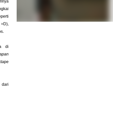
umnya
ngkai
perti
 =D),
os.
a di
kapan
xtape
 dari