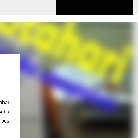
ahari
sebut
 pos.