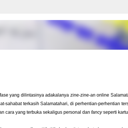
Langsung ke konten utama
fase yang dilintasinya adakalanya zine-zine-an online Salamat
t-sahabat terkasih Salamatahari, di perhentian-perhentian ter
n cara yang terbuka sekaligus personal dan
fancy
seperti kartu