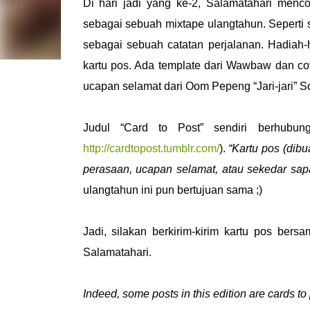
Di hari jadi yang ke-2, Salamatahari menco
sebagai sebuah mixtape ulangtahun. Seperti s
sebagai sebuah catatan perjalanan. Hadiah-
kartu pos. Ada template dari Wawbaw dan co
ucapan selamat dari Oom Pepeng “Jari-jari” 
Judul “Card to Post” sendiri berhubun
http://cardtopost.tumblr.com/
).
“Kartu pos (dib
perasaan, ucapan selamat, atau sekedar sa
ulangtahun ini pun bertujuan sama ;)
Jadi, silakan berkirim-kirim kartu pos bers
Salamatahari.
Indeed, some posts in this edition are cards t