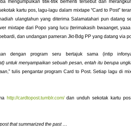
ba mengumpulkan titik-titik berhenti tersebut dan merangk
ekotak kartu pos, lagu-lagu dalam mixtape “Card to Post” tera
hadiah ulangtahun yang diterima Salamatahari pun datang se
ver mixtape dari Popo yang lucu (terimakasih bwaanget, yaaa
Soebardi, dan undangan pameran Jkt-Bdg PP yang datang via p
gan dengan program seru bertajuk sama (intip infony
uat) untuk menyampaikan sebuah pesan, entah itu berupa ung
paan
,” tulis pengantar program Card to Post. Setiap lagu di mi
ama
http://cardtopost.tumblr.com/
dan unduh sekotak kartu pos
o post that summarized the past …