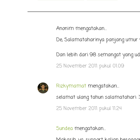
Anonim mengatakan…
K
o
De, Salamataharinya panjang umur ya.
m
Dan lebih dari 98 semangat yang uda
e
n
25 November 2011 pukul 01.09
t
a
Rizkymamat
mengatakan…
r
selamat ulang tahun salamatahari :
25 November 2011 pukul 11.24
Sundea
mengatakan…