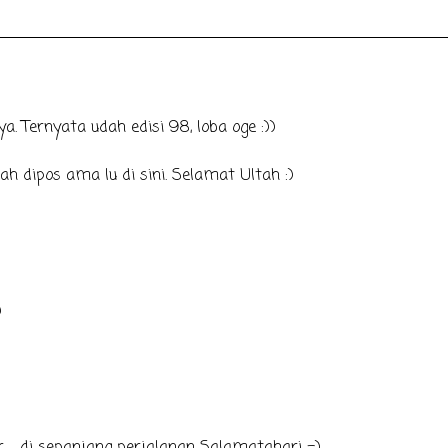
 Ternyata udah edisi 98, loba oge :))
h dipos ama lu di sini. Selamat Ultah :)
)