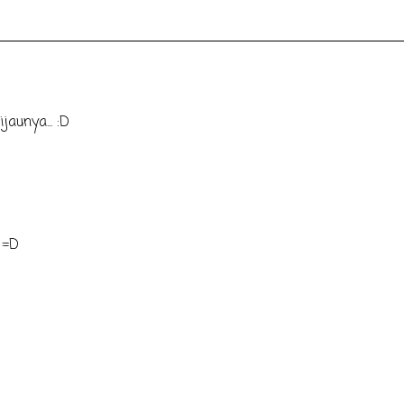
aunya... :D
 =D