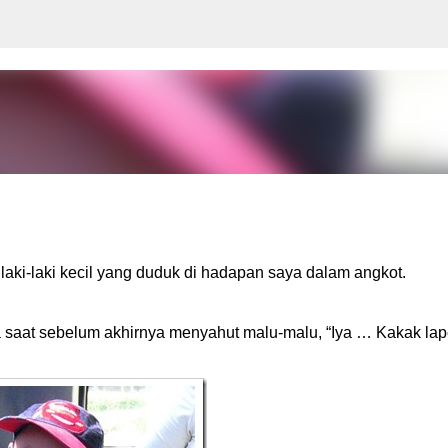
Langsung ke konten utama
 laki-laki kecil yang duduk di hadapan saya dalam angkot.
a saat sebelum akhirnya menyahut malu-malu, “Iya … Kakak lape