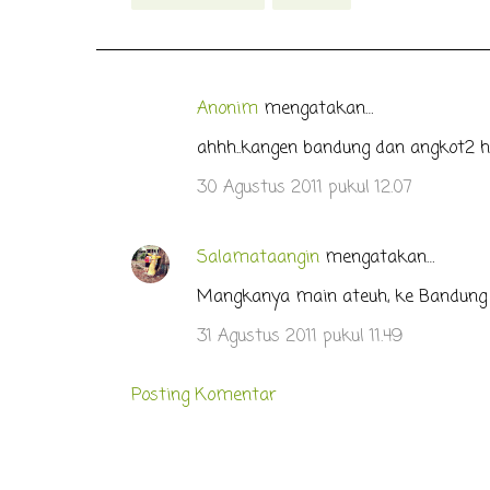
Anonim
mengatakan…
K
o
ahhh..kangen bandung dan angkot2 hij
m
30 Agustus 2011 pukul 12.07
e
n
Salamataangin
mengatakan…
t
Mangkanya main ateuh, ke Bandung
a
r
31 Agustus 2011 pukul 11.49
Posting Komentar