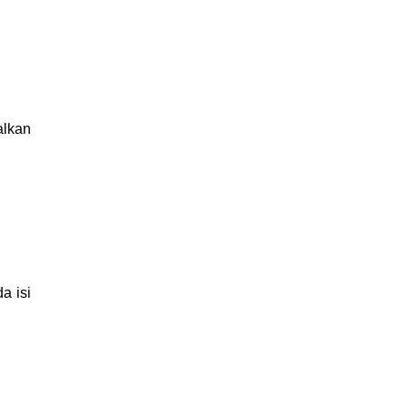
alkan
a isi