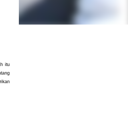
h itu
ntang
rikan