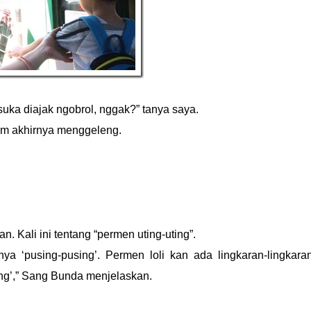
suka diajak ngobrol, nggak?” tanya saya.
um akhirnya menggeleng.
n. Kali ini tentang “permen uting-uting”.
rtinya ‘pusing-pusing’. Permen loli kan ada lingkaran-lingkara
ng’,” Sang Bunda menjelaskan.