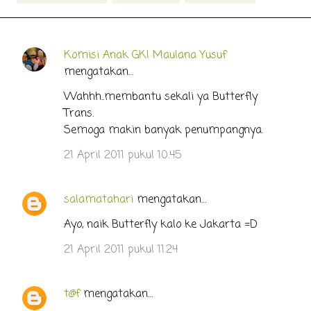
Komisi Anak GKI Maulana Yusuf
K
mengatakan…
o
Wahhh..membantu sekali ya Butterfly
m
Trans.
e
Semoga makin banyak penumpangnya.
n
21 April 2011 pukul 10.45
t
a
r
salamatahari
mengatakan…
Ayo, naik Butterfly kalo ke Jakarta =D
21 April 2011 pukul 11.24
t@f
mengatakan…