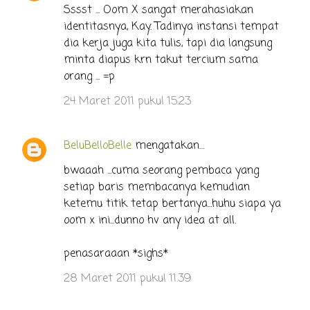
Sssst ... Oom X sangat merahasiakan
r
identitasnya, Kay. Tadinya instansi tempat
dia kerja juga kita tulis, tapi dia langsung
minta diapus krn takut tercium sama
orang ... =p
24 Maret 2011 pukul 15.23
BeluBelloBelle
mengatakan…
bwaaah ...cuma seorang pembaca yang
setiap baris membacanya kemudian
ketemu titik tetap bertanya...huhu siapa ya
oom x ini...dunno hv any idea at all.
penasaraaan *sighs*
28 Maret 2011 pukul 11.39