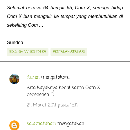
Selamat berusia 64 hampir 65, Oom X, semoga hidup
Oom X bisa mengalir ke tempat yang membutuhkan di
sekeliling Oom …
Sundea
EDISI 64: WHEN I'M 64
PENYALAMATAHARI
Karen
mengatakan…
K
o
Kita kayaknya kenal sama Oom X....
heheheheh :D
m
e
24 Maret 2011 pukul 15.11
n
t
salamatahari
mengatakan…
a