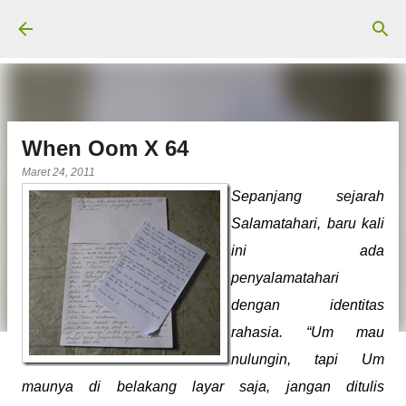
Langsung ke konten utama
When Oom X 64
Maret 24, 2011
Sepanjang sejarah
Salamatahari, baru kali
ini ada
penyalamatahari
dengan identitas
rahasia. “Um mau
nulungin, tapi Um
maunya di belakang layar saja, jangan ditulis