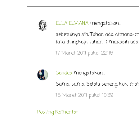
ELLA ELVIANA
mengatakan…
K
o
sebetulnya sih, Tuhan ada dimana-ma
kita dilingkupi Tuhan. :) makasih ud
m
e
17 Maret 2011 pukul 22.46
n
t
Sundea
mengatakan…
a
Sama-sama. Selalu seneng, kok, main
r
18 Maret 2011 pukul 10.39
Posting Komentar