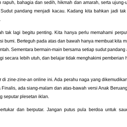
n rapuh, bahagia dan sedih, hikmah dan amarah, serta ujung-
ik. Sudut pandang menjadi kacau. Kadang kita bahkan jadi tak
.
wah tak lagi begitu penting. Kita hanya perlu memahami perpu
asi bumi. Berteguh pada atas dan bawah hanya membuat kita 
untah. Sementara bermain-main bersama setiap sudut pandang
i secara lebih utuh, dan belajar tidak menghakimi pemberian 
ar di zine-zine-an online ini. Ada perahu naga yang dikemudikan
 Finalis, ada siang-malam dan atas-bawah versi Anak Beruan
g seputar plesetan iklan.
rtukar dan berputar. Jangan putus pula berdoa untuk sau