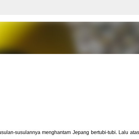
Langsung ke konten utama
sulan-susulannya menghantam Jepang bertubi-tubi. Lalu ata