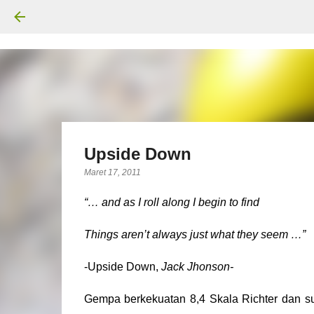
Upside Down
Maret 17, 2011
“… and as I roll along I begin to find
Things aren’t always just what they seem …”
-Upside Down,
Jack Jhonson-
Gempa berkekuatan 8,4 Skala Richter dan su