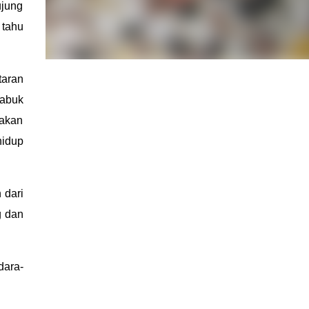
ujung
 tahu
taran
mabuk
 akan
hidup
 dari
g dan
dara-