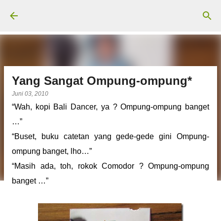
Langsung ke konten utama
Yang Sangat Ompung-ompung*
Juni 03, 2010
“Wah, kopi Bali Dancer, ya ? Ompung-ompung banget
…”
“Buset, buku catetan yang gede-gede gini Ompung-
ompung banget, lho…”
“Masih ada, toh, rokok Comodor ? Ompung-ompung
banget …”