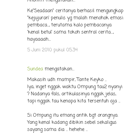
Anonim mengatakan…
Ke"Seadaan" ceritanya berhasil mengungkap
"kejujuran' penulis yg malah menohok emosi
pembaca..., terutama kalo pembacanya
'kenal betul' sama tokoh sentral cerita....,
hayaaaah....
5 Juni 2010 pukul 05.34
Sundea
mengatakan…
Makasih udh mampir, Tante Keyko ...
Iya, inget nggak waktu Ompung tau2 nyanyi
? Nadanya fals, artikulasinya nggak jelas,
tapi nggak tau kenapa kita tersentuh aja ...
Si Ompung itu emang antik bgt orangnya.
Yang kenal kadang dibikin sebel sekaligus
sayang sama dia ... hehehe ...