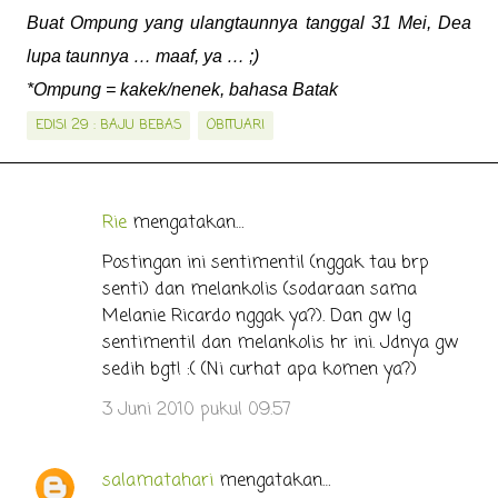
Buat Ompung yang ulangtaunnya tanggal 31 Mei, Dea
lupa taunnya … maaf, ya … ;)
*Ompung = kakek/nenek, bahasa Batak
EDISI 29 : BAJU BEBAS
OBITUARI
Rie
mengatakan…
K
o
Postingan ini sentimentil (nggak tau brp
senti) dan melankolis (sodaraan sama
m
Melanie Ricardo nggak ya?). Dan gw lg
e
sentimentil dan melankolis hr ini. Jdnya gw
n
sedih bgt! :( (Ni curhat apa komen ya?)
t
3 Juni 2010 pukul 09.57
a
r
salamatahari
mengatakan…