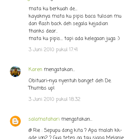
mata ku berkuah de....
kayaknya mata ku pipis baca tulisan mu
dan flash back deh segala kejadian
thanks dear..
mata ku pipis.... tapi ada kelegaan juga :)
3 Juni 2010 pukul 17.41
Karen
mengatakan…
Obituari-nya nyentuh banget deh De.
Thumbs up!
3 Juni 2010 pukul 18.32
salamatahari
mengatakan…
@ Rie : Sepupu dong kita ? Apa malah kk-
ade jgn2 ? Gua tetep ga tau siapa Melanie