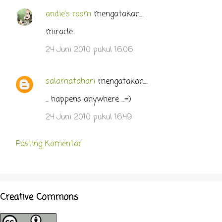
n
andie's room
mengatakan…
t
miracle..
a
r
24 Juni 2010 pukul 16.06
salamatahari
mengatakan…
... happens anywhere ...=)
24 Juni 2010 pukul 16.49
Posting Komentar
Creative Commons