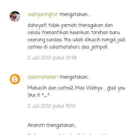
wahyuningrat
mengatakan…
K
o
dahsyat! tidak pernah meragukan dan
selalu menantikan keunikan torehan baru
m
seorang sundea. thx udah dikasih nongol jadi
e
cameo di salamatahari, dea. jempol!
n
2 Juli 2010 pukul 01.49
t
a
r
salamatahari
mengatakan…
Makasih dan sama2, Mas Wahyu ... glad you
like it ^_^
2 Juli 2010 pukul 16.10
Anonim mengatakan…