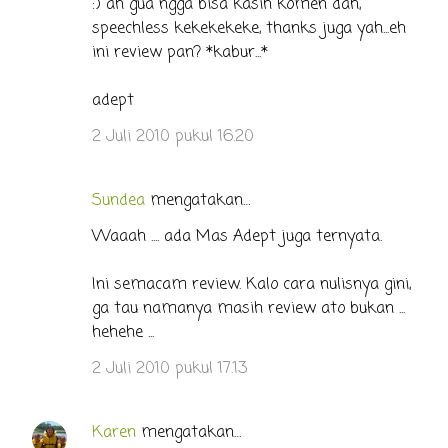
:) ah gua ngga bisa kasih komen dah,
speechless kekekekeke, thanks juga yah...eh
ini review pan? *kabur...*
adept
2 Juli 2010 pukul 16.20
Sundea
mengatakan…
Waaah .... ada Mas Adept juga ternyata.
Ini semacam review. Kalo cara nulisnya gini,
ga tau namanya masih review ato bukan ...
hehehe ...
2 Juli 2010 pukul 17.13
Karen
mengatakan…