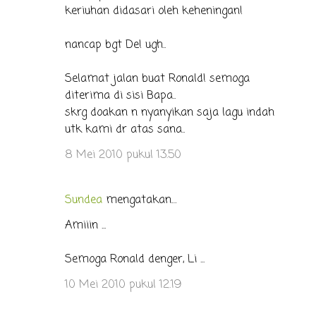
keriuhan didasari oleh keheningan!
nancap bgt De! ugh..
Selamat jalan buat Ronald! semoga
diterima di sisi Bapa..
skrg doakan n nyanyikan saja lagu indah
utk kami dr atas sana..
8 Mei 2010 pukul 13.50
Sundea
mengatakan…
Amiiin ...
Semoga Ronald denger, Li ...
10 Mei 2010 pukul 12.19