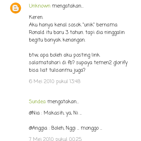
Unknown
mengatakan…
Keren.
Aku hanya kenal sosok "unik" bernama
Ronald itu baru 3 tahun. tapi dia ninggalin
begitu banyak kenangan.
btw, apa boleh aku posting link
salamatahari di fb? supaya temen2 glorify
bisa liat tulisanmu juga?
6 Mei 2010 pukul 13.48
Sundea
mengatakan…
@Nia : Makasih, ya, Ni ...
@Anggia : Boleh, Nggi ... monggo ...
7 Mei 2010 pukul 00.25