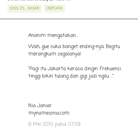
EDISI 25 : DASAR
OBITUARI
Anonim mengatakan…
K
o
Wah, gue suka banget ending-nya. Begitu
merangkum segalanya!
m
e
"Pagi itu Jakarta kerasa dingin. Frekuensi
n
tinggi bikin tulang dan gigi jadi ngilu …"
t
a
r
Nia Janiar
mynameisnia.com
6 Mei 2010 pukul 07.09