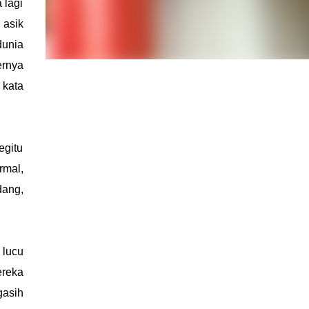
 lagi
 asik
dunia
ernya
 kata
egitu
rmal,
dang,
 lucu
ereka
gasih