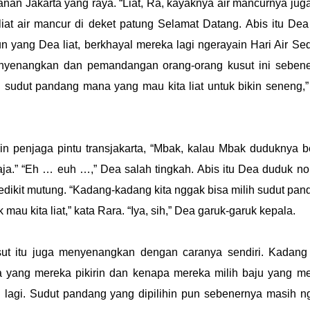
nan Jakarta yang raya. “Liat, Ra, kayaknya air mancurnya juga
liat air mancur di deket patung Selamat Datang. Abis itu Dea
yang Dea liat, berkhayal mereka lagi ngerayain Hari Air Se
nyenangkan dan pemandangan orang-orang kusut ini seben
n sudut pandang mana yang mau kita liat untuk bikin seneng,”
 penjaga pintu transjakarta, “Mbak, kalau Mbak duduknya b
 aja.” “Eh … euh …,” Dea salah tingkah. Abis itu Dea duduk no
dikit mutung. “Kadang-kadang kita nggak bisa milih sudut pan
mau kita liat,” kata Rara. “Iya, sih,” Dea garuk-garuk kepala.
sut itu juga menyenangkan dengan caranya sendiri. Kadang
a yang mereka pikirin dan kenapa mereka milih baju yang m
g lagi. Sudut pandang yang dipilihin pun sebenernya masih n