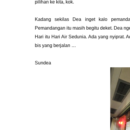
pilihan ke kita, kok.
Kadang sekilas Dea inget kalo pemanda
Pemandangan itu masih begitu deket. Dea ng
Hari itu Hari Air Sedunia. Ada yang nyiprat.
bis yang berjalan …
Sundea