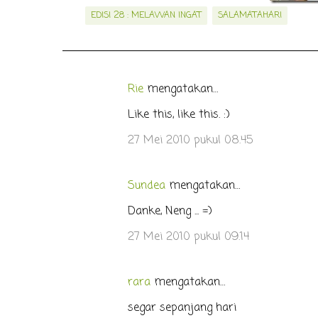
EDISI 28 : MELAWAN INGAT
SALAMATAHARI
Rie
mengatakan…
K
o
Like this, like this. :)
m
27 Mei 2010 pukul 08.45
e
n
Sundea
mengatakan…
t
Danke, Neng ... =)
a
r
27 Mei 2010 pukul 09.14
rara
mengatakan…
segar sepanjang hari