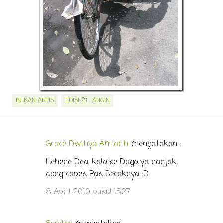
BUKAN ARTIS
EDISI 21 : ANGIN
Grace Dwitiya Amianti
mengatakan…
K
o
Hehehe Dea, kalo ke Dago ya nanjak
dong...capek Pak Becaknya :D
m
e
8 April 2010 pukul 15.27
n
t