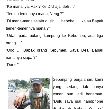
“Ke mana, ya, Pak ? Ke D.U aja, deh …”
“Temen-temennya mana, Neng ?”
“Di mana-mana selain di sini … hehehe …. kalau Bapak
temen-temennya mana ?”
“Udah pada pulang kampung ke Kebumen, ada tiga
orang …”
“Ooo … Bapak orang Kebumen. Saya Dea. Bapak
namanya siapa ?”
“Daris.”
Sepanjang perjalanan, kami
yang sedang tak punya
teman pun jadi berteman.
“Dulu saya jual handphone
di daerah Kebon Kelapa,”