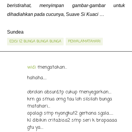
beristirahat, menyimpan gambar-gambar untuk
dihadiahkan pada cucunya,
Suave
Si Kuaci …
Sundea
EDISI 12 BUNGA BUNGA BUNGA
PENYALAMATAHARI
widi
mengatakan…
K
o
hahaha......
m
obrolan absurd,tp cukup menyegarkan.....
e
krn ga smua orng tau loh silsilah bunga
n
matahari....
t
apalagi smp nyangkut2 gerhana sgala.......
a
kl dibikin crita,bisa2 smp seri k brapaaaa
r
gtu ya.....