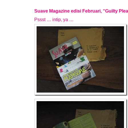
Suave Magazine edisi Februari, “Guilty Ple
Pssst … intip, ya …