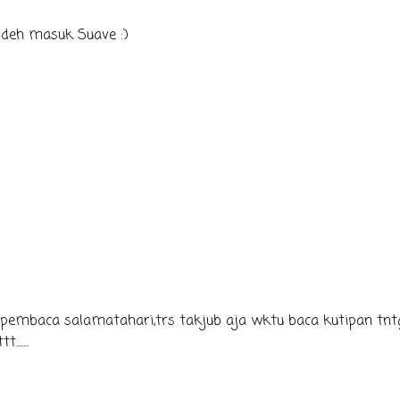
n deh masuk Suave :)
pembaca salamatahari,trs takjub aja wktu baca kutipan tnt
.....