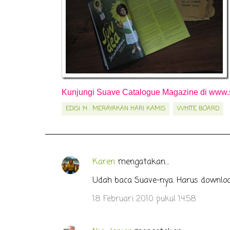
Kunjungi Suave Catalogue Magazine di
www.
EDISI 14 : MERAYAKAN HARI KAMIS
WHITE BOARD
Karen
mengatakan…
K
o
Udah baca Suave-nya. Harus downloa
m
18 Februari 2010 pukul 14.58
e
n