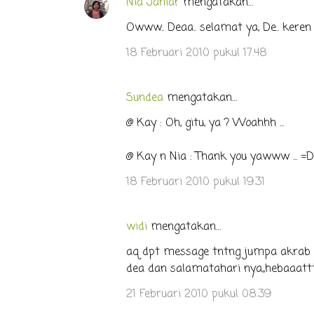
Nia Janiar
mengatakan…
t
Owww.. Deaa.. selamat ya, De.. kere
a
r
18 Februari 2010 pukul 17.48
Sundea
mengatakan…
@ Kay : Oh, gitu, ya ? Woahhh ...
@ Kay n Nia : Thank you yawww ... =D
18 Februari 2010 pukul 19.31
widi
mengatakan…
aq dpt message tntng jumpa akrab 
dea dan salamatahari nya,,hebaaattttt..
21 Februari 2010 pukul 08.39