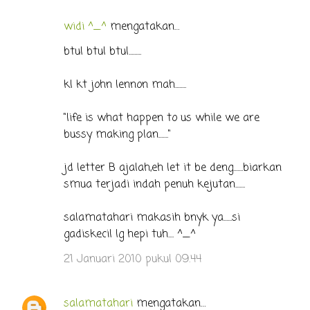
widi ^_^
mengatakan…
K
o
btul btul btul.........
m
kl kt john lennon mah........
e
n
"life is what happen to us while we are
t
bussy making plan......."
a
r
jd letter B ajalah,eh let it be deng.......biarkan
smua terjadi indah penuh kejutan.......
salamatahari makasih bnyk ya......si
gadiskecil lg hepi tuh.... ^_^
21 Januari 2010 pukul 09.44
salamatahari
mengatakan…