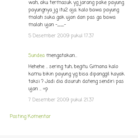
o
wah, aku termasuk yg jarang pake payung.
payungnya jg itu2 aja. kalo bawa payung
m
malah suka gak ujan dan pas ga bawa
e
malah ujan -__-
n
5 Desember 2009 pukul 17.37
t
a
r
Sundea
mengatakan…
Hehehe ... sering tuh, begitu. Gimana kalo
kamu bikin payung yg bisa dipanggil kayak
taksi ? Jadi dia disuruh dateng sendiri pas
ujan ... =p
7 Desember 2009 pukul 21.37
Posting Komentar