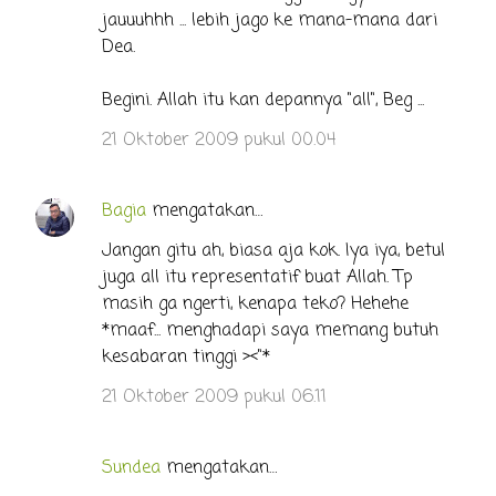
jauuuhhh ... lebih jago ke mana-mana dari
Dea.
Begini. Allah itu kan depannya "all", Beg ...
21 Oktober 2009 pukul 00.04
Bagia
mengatakan…
Jangan gitu ah, biasa aja kok. Iya iya, betul
juga all itu representatif buat Allah. Tp
masih ga ngerti, kenapa teko? Hehehe
*maaf... menghadapi saya memang butuh
kesabaran tinggi ><"*
21 Oktober 2009 pukul 06.11
Sundea
mengatakan…