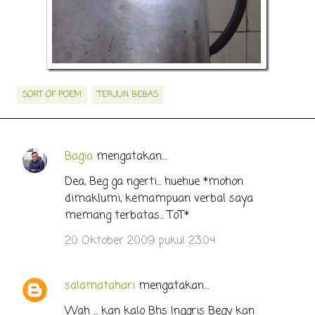
SORT OF POEM
TERJUN BEBAS
Bagia
mengatakan…
K
o
Dea, Beg ga ngerti... huehue *mohon
dimaklumi, kemampuan verbal saya
m
memang terbatas... ToT*
e
n
20 Oktober 2009 pukul 23.04
t
a
salamatahari
mengatakan…
r
Wah ... kan kalo Bhs Inggris Begy kan