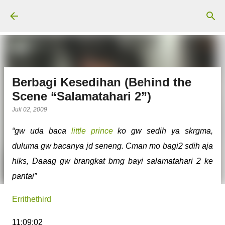
Langsung ke konten utama
Berbagi Kesedihan (Behind the
Scene “Salamatahari 2”)
Juli 02, 2009
“gw uda baca
little prince
ko gw sedih ya skrgma,
duluma gw bacanya jd seneng. Cman mo bagi2 sdih aja
hiks, Daaag gw brangkat brng bayi salamatahari 2 ke
pantai”
Errithethird
11:09:02