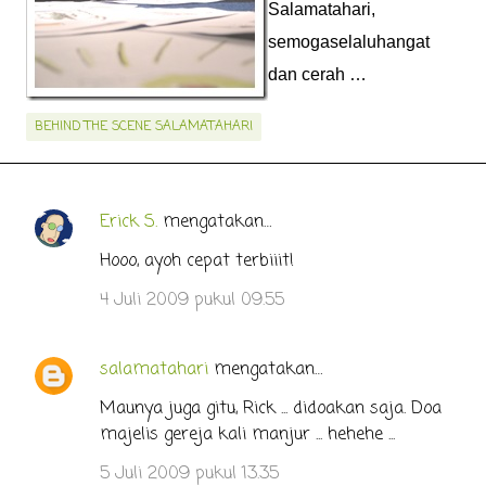
Salamatahari,
semogaselaluhangat
dan cerah …
BEHIND THE SCENE SALAMATAHARI
Erick S.
mengatakan…
K
o
Hooo, ayoh cepat terbiiit!
m
4 Juli 2009 pukul 09.55
e
n
salamatahari
mengatakan…
t
Maunya juga gitu, Rick ... didoakan saja. Doa
a
majelis gereja kali manjur ... hehehe ...
r
5 Juli 2009 pukul 13.35