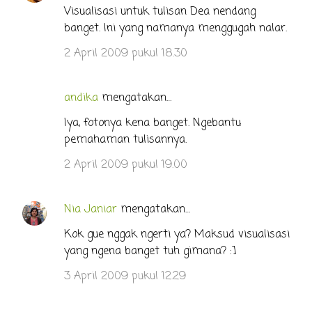
o
Visualisasi untuk tulisan Dea nendang
banget. Ini yang namanya menggugah nalar.
m
e
2 April 2009 pukul 18.30
n
t
andika
mengatakan…
a
Iya, fotonya kena banget. Ngebantu
r
pemahaman tulisannya.
2 April 2009 pukul 19.00
Nia Janiar
mengatakan…
Kok gue nggak ngerti ya? Maksud visualisasi
yang ngena banget tuh gimana? :]
3 April 2009 pukul 12.29