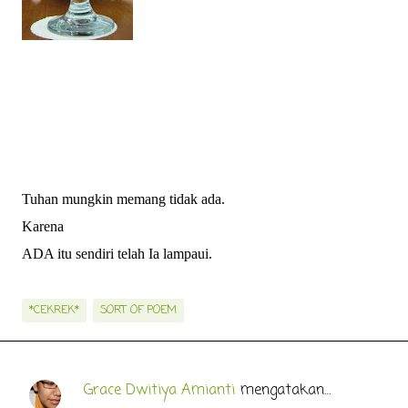
Tuhan mungkin memang tidak ada.
Karena
ADA itu sendiri telah Ia lampaui.
*CEKREK*
SORT OF POEM
Grace Dwitiya Amianti
mengatakan…
K