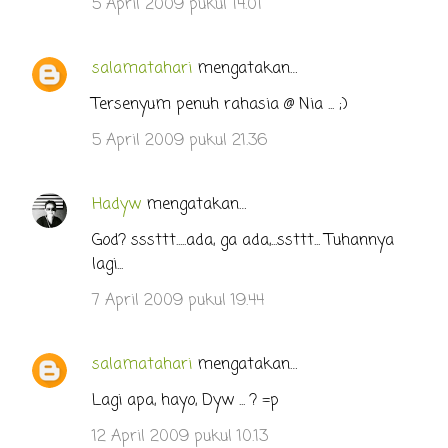
5 April 2009 pukul 14.01
salamatahari
mengatakan…
Tersenyum penuh rahasia @ Nia ... ;)
5 April 2009 pukul 21.36
Hadyw
mengatakan…
God? sssttt.....ada, ga ada,...ssttt... Tuhannya
lagi...
7 April 2009 pukul 19.44
salamatahari
mengatakan…
Lagi apa, hayo, Dyw ... ? =p
12 April 2009 pukul 10.13