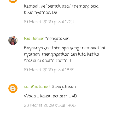
o
kembali ke "bentuk asal" memang bisa
bikin nyaman, De
m
e
19 Maret 2009 pukul 17.24
n
t
Nia Janiar
mengatakan…
a
Kayaknya gue tahu apa yang membuat ini
r
nyaman: mengingatkan diri kita ketika
masih di dalam rahim :)
19 Maret 2009 pukul 18.44
salamatahari
mengatakan…
Waaa ... kalian benarrr .... =D
20 Maret 2009 pukul 14.06