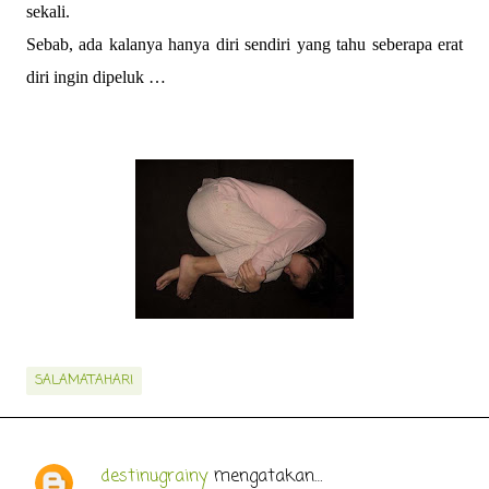
sekali.
Sebab, ada kalanya hanya diri sendiri yang tahu seberapa erat
diri ingin dipeluk …
SALAMATAHARI
destinugrainy
mengatakan…
K