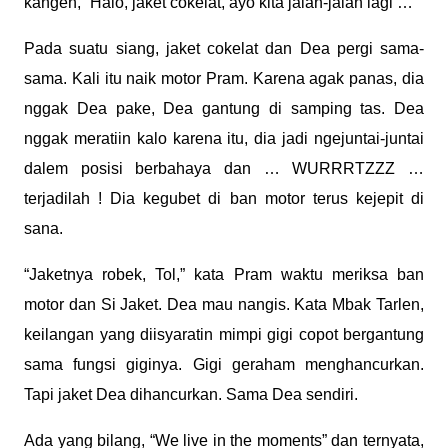
kangen, “Halo, jaket cokelat, ayo kita jalan-jalan lagi …”
Pada suatu siang, jaket cokelat dan Dea pergi sama-
sama. Kali itu naik motor Pram. Karena agak panas, dia
nggak Dea pake, Dea gantung di samping tas. Dea
nggak meratiin kalo karena itu, dia jadi ngejuntai-juntai
dalem posisi berbahaya dan … WURRRTZZZ …
terjadilah ! Dia kegubet di ban motor terus kejepit di
sana.
“Jaketnya robek, Tol,” kata Pram waktu meriksa ban
motor dan Si Jaket. Dea mau nangis. Kata Mbak Tarlen,
keilangan yang diisyaratin mimpi gigi copot bergantung
sama fungsi giginya. Gigi geraham menghancurkan.
Tapi jaket Dea dihancurkan. Sama Dea sendiri.
Ada yang bilang, “We live in the moments” dan ternyata,