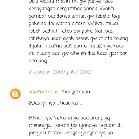
Dulu waktu masih TK, gw punya kaos
kesayangan bergambar panda. Waktu
gambar pandanya luntur, gw tebelin lagi
pake spidol warna hitam. Waktu mulai
robek sedikit, tetep gw pake. Nah pas
robeknya udah agak besar, gw minta tolong
dijahitin sama pembantu. Tahu2-nya kaos
itu 'hilang' dan gw dibeliin dua kaos gambar
beruang.
21 Januari 2009 pukul 20.12
salamatahari
mengatakan…
@Desty : iya ... huuuhuu ....
@ Nia : Iya, Ni, katanya ada orang yg
meninggal karena jas ujannya kegubet di
jari-jari motor. Jangan-jangan iya, ya ...