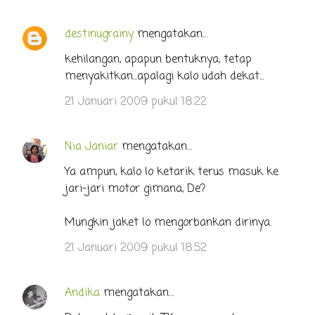
destinugrainy
mengatakan…
K
o
kehilangan, apapun bentuknya, tetap
menyakitkan...apalagi kalo udah dekat...
m
e
21 Januari 2009 pukul 18.22
n
t
Nia Janiar
mengatakan…
a
Ya ampun, kalo lo ketarik terus masuk ke
r
jari-jari motor gimana, De?
Mungkin jaket lo mengorbankan dirinya.
21 Januari 2009 pukul 18.52
Andika
mengatakan…