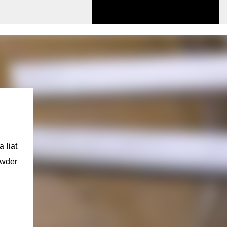
a liat
owder