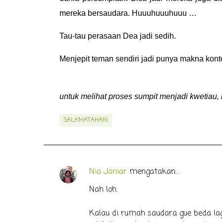
mereka bersaudara. Huuuhuuuhuuu …
Tau-tau perasaan Dea jadi sedih.
Menjepit teman sendiri jadi punya makna kont
untuk melihat proses sumpit menjadi kwetiau, k
SALAMATAHARI
Nia Janiar
mengatakan…
K
o
Nah loh.
m
Kalau di rumah saudara gue beda la
e