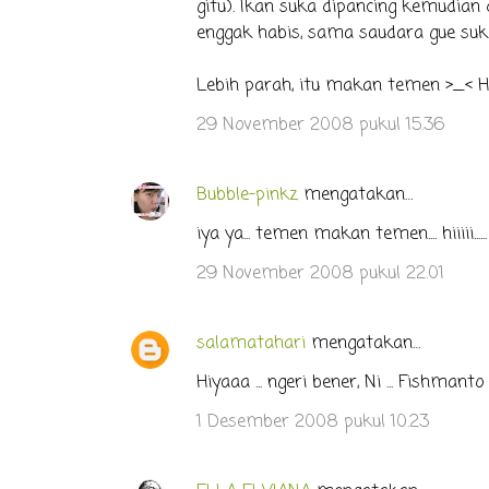
gitu). Ikan suka dipancing kemudian 
n
enggak habis, sama saudara gue suk
t
a
Lebih parah, itu makan temen >_< H
r
29 November 2008 pukul 15.36
Bubble-pinkz
mengatakan…
iya ya... temen makan temen.... hiiiii......
29 November 2008 pukul 22.01
salamatahari
mengatakan…
Hiyaaa ... ngeri bener, Ni ... Fishmanto ..
1 Desember 2008 pukul 10.23