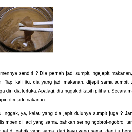
temennya sendiri ? Dia pernah jadi sumpit, ngejepit makanan
 Tapi kali itu, dia yang jadi makanan, dijepit sama sumpit 
a diri dia terluka. Apalagi, dia nggak dikasih pilihan. Secara m
pin diri jadi makanan.
u, nggak, ya, kalau yang dia jepit dulunya sumpit juga ? Ja
disimpen di laci yang sama, bahkan sering ngobrol-ngobrol te
buat di pabrik yang sama, dari kayu yang sama, dan itu bera