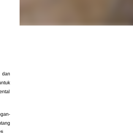
, dan
untuk
ental
ngan-
ntang
rti …