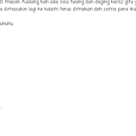
di masak. Kadang kan ada sisa tulang dan daging kecil2 gitu 
a dimasukin lagi ke kolam terus dimakan deh sama para ika
uhuhu.
.